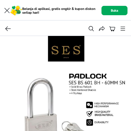
Belanja di aplikasi, gratis ongkir & kupon diskon
Buka
setiap hari!