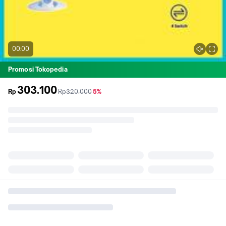
00:00
Promosi Tokopedia
303.100
sebelum
diskon
Rp
Rp320.000
5%
promo