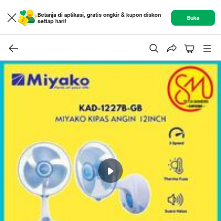
Belanja di aplikasi, gratis ongkir & kupon diskon
Buka
setiap hari!