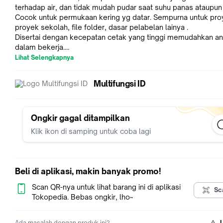
terhadap air, dan tidak mudah pudar saat suhu panas ataupun 
Cocok untuk permukaan kering yg datar. Sempurna untuk pro
proyek sekolah, file folder, dasar pelabelan lainya .
Disertai dengan kecepatan cetak yang tinggi memudahkan a
dalam bekerja.
Kelebihan :
Lihat Selengkapnya
Label tidak meninggalkan residu lengket ketika dilepas , mer
akan tetap meninggalkan permukaan yang bersih dan halus .
Multifungsi ID
- Tahan terhadap air, sinar matahari, bahan kimia, panas dan di
- Dapat menempel hampir disemua permukaan.
- Tahan lama karena mereka tidak mudah pudar atau robek.
cocok untuk mesin :
Ongkir gagal ditampilkan
PT-E550W, PT-D600, PT-9800PCN
Klik ikon di samping untuk coba lagi
PT-P750W, PT-P900W, PT-P950NW, PT-9700PC,
Beli di aplikasi, makin banyak promo!
Scan QR-nya untuk lihat barang ini di aplikasi
Sc
Tokopedia. Bebas ongkir, lho~
Ada masalah dengan produk ini?