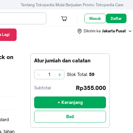
Tentang Tokopedia
Mulai Berjualan
Promo
Tokopedia Care
Masuk
Daftar
Dikirim ke
Jakarta Pusat
 Lagi
ck on
Atur jumlah dan catatan
Stok
Total
:
59
jumlah
Rp355.000
Subtotal
+ Keranjang
Beli
ndard
a, tahan