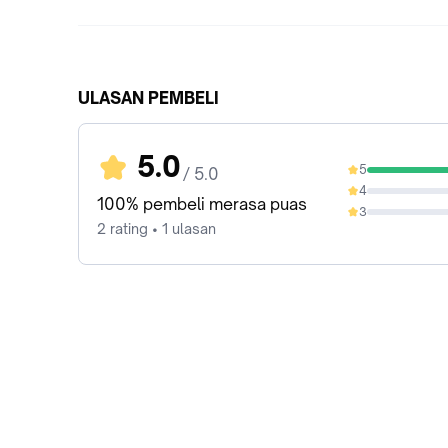
ULASAN PEMBELI
5.0
5
/ 5.0
100%
4
0%
100% pembeli merasa puas
3
0%
2 rating • 1 ulasan