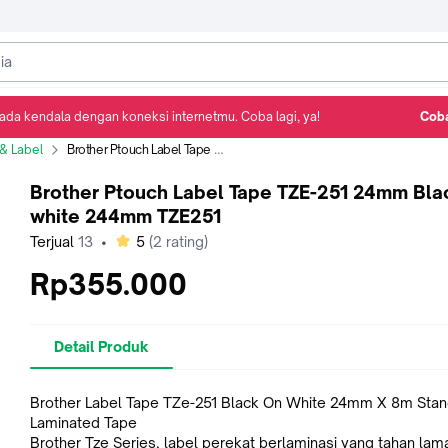
ada kendala dengan koneksi internetmu. Coba lagi, ya!
Coba
Detail Produk
Ulasan
Rekomendasi
 & Label
Brother Ptouch Label Tape TZE-251 24mm Black on white 244mm TZE251
Brother Ptouch Label Tape TZE-251 24mm Bla
white 244mm TZE251
bintang
Terjual
13
•
5
(
2
rating)
Rp355.000
Detail Produk
Brother Label Tape TZe-251 Black On White 24mm X 8m Sta
Laminated Tape
Brother Tze Series, label perekat berlaminasi yang tahan lam