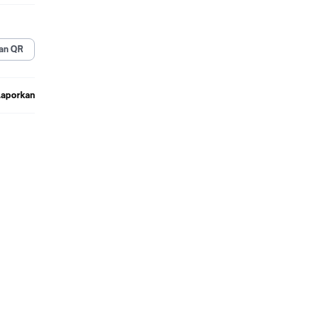
an QR
ia.
Laporkan