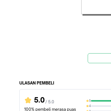
ULASAN PEMBELI
5.0
5
/ 5.0
100%
4
0%
100% pembeli merasa puas