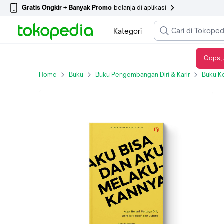
Gratis Ongkir + Banyak Promo
belanja di aplikasi
Kategori
Oops, 
Shira Media - Buku Aku Bisa dan Aku Melakukannya - Self Improvement - Reguler
Home
Buku
Buku Pengembangan Diri & Karir
Buku K