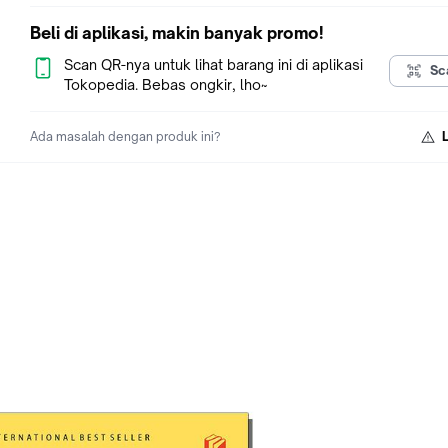
terkemuka dalam dan luar negeri. Sebagai pusat literasi yang
berfokus pada kualitas dan keragaman, Shira Media terus
Beli di aplikasi, makin banyak promo!
menjembatani pengaruh sastra dari berbagai penjuru dunia,
menciptakan pengalaman membaca yang menginspirasi dan
Scan QR-nya untuk lihat barang ini di aplikasi
Sc
mendalam bagi para pembaca di Indonesia dan di seluruh dun
Tokopedia. Bebas ongkir, lho~
Ada masalah dengan produk ini?