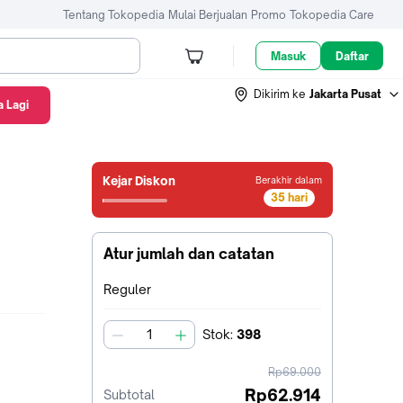
Tentang Tokopedia
Mulai Berjualan
Promo
Tokopedia Care
Masuk
Daftar
Dikirim ke
Jakarta Pusat
 Lagi
Kejar Diskon
Berakhir dalam
35 hari
34
hari21
jam51
Atur jumlah dan catatan
menit13
detik
Terpilih:
Reguler
Stok
:
398
jumlah
harga
Rp69.000
sebelum
Rp62.914
Subtotal