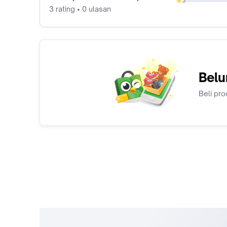
3
0%
3 rating • 0 ulasan
Belu
Beli pro