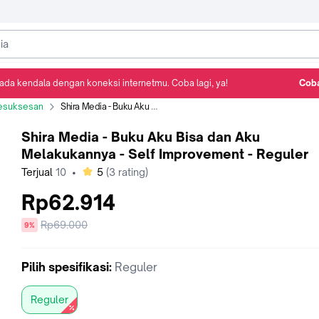
ada kendala dengan koneksi internetmu. Coba lagi, ya!
Coba
Detail Produk
Ulasan
Rekomendasi
esuksesan
Shira Media - Buku Aku Bisa dan Aku Melakukannya - Self Improvement - Reguler
Shira Media - Buku Aku Bisa dan Aku
Melakukannya - Self Improvement - Reguler
bintang
Terjual
10
•
5
(
3
rating)
Rp62.914
Harga
Rp69.000
diskon
9%
sebelum
diskon
Pilih
spesifikasi
:
Reguler
Reguler