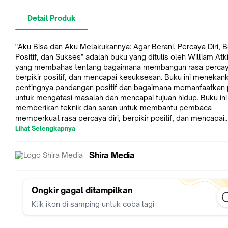
Detail Produk
"Aku Bisa dan Aku Melakukannya: Agar Berani, Percaya Diri, Be
Positif, dan Sukses" adalah buku yang ditulis oleh William At
yang membahas tentang bagaimana membangun rasa percaya 
berpikir positif, dan mencapai kesuksesan. Buku ini menekan
pentingnya pandangan positif dan bagaimana memanfaatkan p
untuk mengatasi masalah dan mencapai tujuan hidup. Buku ini
memberikan teknik dan saran untuk membantu pembaca
memperkuat rasa percaya diri, berpikir positif, dan mencapai
kesuksesan. Buku ini cocok bagi mereka yang ingin memban
Lihat Selengkapnya
rasa percaya diri, berpikir positif, dan mencapai kesuksesan 
hidup mereka.
Shira Media
---------------------------------------------------------
Penerbit Shira Media berdiri sejak tahun 2008. Pada akar
penerbitannya, Shira Media membawa sastra klasik dari Erop
Amerika ke pembaca Indonesia, memperkaya pengetahuan 
Ongkir gagal ditampilkan
karya-karya timeless. Kemudian, perjalanan penerbitan ini
Klik ikon di samping untuk coba lagi
berkembang melintasi batas-batas genre. Dari sastra hingga 
fiksi inspirasional, Shira Media menerbitkan karya-karya penul