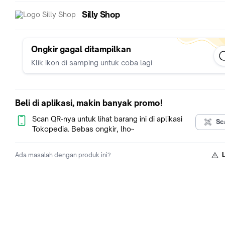
Kondisi:
Silly Shop
✅ Lensa berfungsi normal
✅ Jelly perekat masih merekat dengan baik
✅ Efek kamera masih berfungsi sebagaimana mestinya
⚠️ Terdapat debu karena penyimpanan lama
Ongkir gagal ditampilkan
⚠️ Sebagian besar tali plastik sudah rapuh/hancur karena usia
Klik ikon di samping untuk coba lagi
penyimpanan
⚠️ Perlu dibersihkan terlebih dahulu sebelum digunakan
Beli di aplikasi, makin banyak promo!
💰 Harga Normal: Rp15.000/pcs
🔥 CUCI GUDANG DISKON 70%
Scan QR-nya untuk lihat barang ini di aplikasi
Sc
🛒 Minimal pembelian 3 pcs
Tokopedia. Bebas ongkir, lho~
🎨 Bebas pilih varian
❌ Varian Soft Lens dan Spark SOLD OUT / TIDAK TERSEDIA
Ada masalah dengan produk ini?
=========================
DAFTAR VARIAN
🟢 Wide Angle / Fish Eye (Hijau Muda)