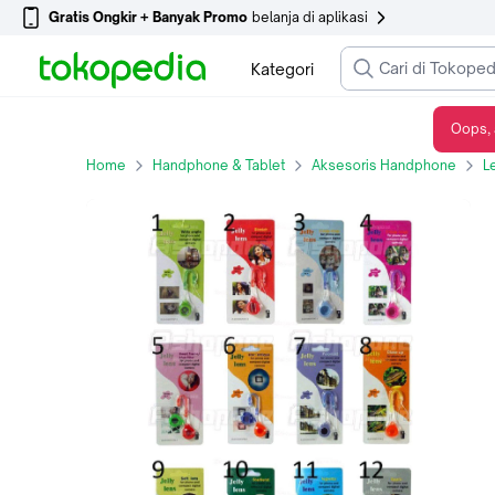
Gratis Ongkir + Banyak Promo
belanja di aplikasi
Kategori
Oops, 
CLEARANCE SALE CUCI GUDANG Jelly Lens Kamera HP Stok Lama Cuci Gudang Wide Angle Fish Eye Macro Polorized Starburst Mirage Vignette Filter Kamera HP Original - Wide Angle/Fish Eye
Home
Handphone & Tablet
Aksesoris Handphone
L