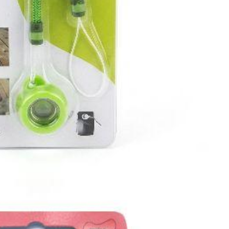
• Bingkai bintang pada foto
• Efek warna sepia / vintage
🟣 Polorized (Ungu Muda)
Efek:
• Mengurangi pantulan cahaya
• Membantu objek terlihat lebih jelas
🟠 Macro Close Up (Oranye)
Efek:
• Memperbesar objek kecil untuk foto jarak dekat
🟢 Starburst (Hijau Tua)
Efek:
• Area sekitar objek tampak blur
• Efek fokus tajam di tengah
🔵 Vignette (Biru Muda)