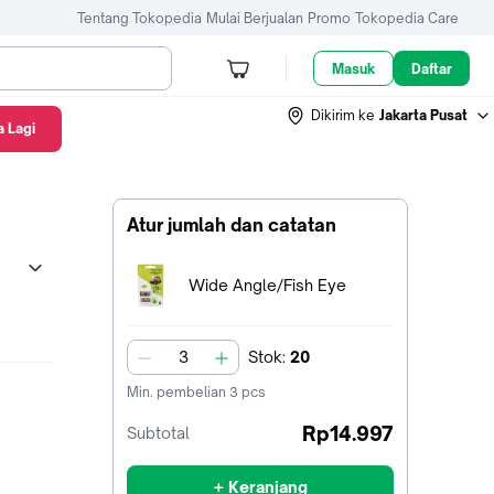
Tentang Tokopedia
Mulai Berjualan
Promo
Tokopedia Care
Masuk
Daftar
Dikirim ke
Jakarta Pusat
 Lagi
Atur jumlah dan catatan
Terpilih:
Wide Angle/Fish Eye
Stok
:
20
jumlah
Min. pembelian
3
pcs
Rp14.997
Subtotal
+ Keranjang