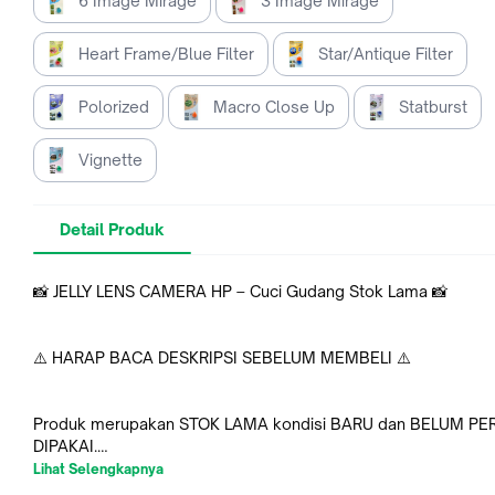
6 Image Mirage
3 Image Mirage
Heart Frame/Blue Filter
Star/Antique Filter
Polorized
Macro Close Up
Statburst
Vignette
Detail Produk
📸 JELLY LENS CAMERA HP – Cuci Gudang Stok Lama 📸
⚠️ HARAP BACA DESKRIPSI SEBELUM MEMBELI ⚠️
Produk merupakan STOK LAMA kondisi BARU dan BELUM P
DIPAKAI.
Lihat Selengkapnya