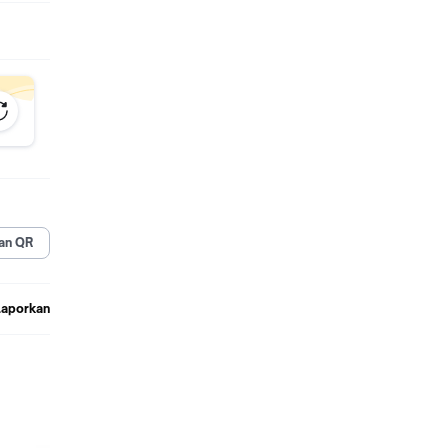
an QR
Laporkan