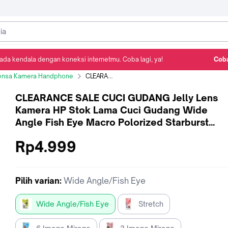
ada kendala dengan koneksi internetmu. Coba lagi, ya!
Coba
Detail Produk
Ulasan
Rekomendasi
ensa Kamera Handphone
CLEARANCE SALE CUCI GUDANG Jelly Lens Kamera HP Stok Lama Cuci Gudang Wide Angle Fish Eye Macro Polorized Starburst Mirage Vignette Filter Kamera HP Original - Wide Angle/Fish Eye
CLEARANCE SALE CUCI GUDANG Jelly Lens
Kamera HP Stok Lama Cuci Gudang Wide
Angle Fish Eye Macro Polorized Starburst
Mirage Vignette Filter Kamera HP Original -
Rp4.999
Wide Angle/Fish Eye
Pilih
varian
:
Wide Angle/Fish Eye
Wide Angle/Fish Eye
Stretch