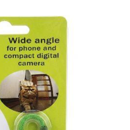
Efek: Objek dekat terlihat lebih besar dan sudut pandang lebih
🔴 Stretch (Merah)
Efek: Objek terlihat lebih gendut atau lebih kurus secara unik.
🔵 Six (6) Image Mirage (Biru Pucat)
Efek: Objek terlihat menjadi 6 gambar bertumpuk.
🩷 Three (3) Image Mirage (Pink)
Efek: Objek terlihat menjadi 3 gambar bertumpuk.
💚❤️ Heart Frame / Blue Filter (Hijau & Merah – Sepasang)
Efek:
• Bingkai hati pada objek foto
• Filter warna biru artistik
🔵🟠 Star / Antique Filter (Biru Tua & Oranye – Sepasang)
Efek: