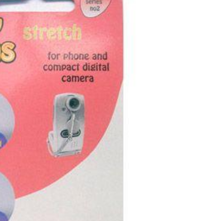
Efek:
• Efek blur pada sisi foto
• Memberikan kesan artistik dan dramatis
=========================
CATATAN
✔ Cocok untuk kolektor aksesoris kamera HP jadul
✔ Cocok untuk eksperimen fotografi kreatif
✔ Barang stok lama, mohon maklum jika terdapat bekas
penyimpanan
✔ Membeli = setuju dengan kondisi barang yang dijelaskan
Terima kasih dan selamat berbelanja 😊