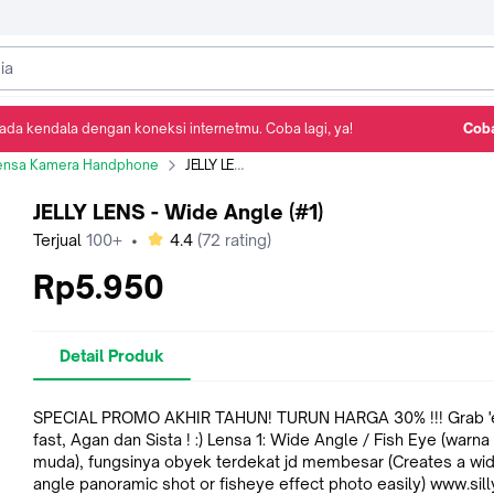
ada kendala dengan koneksi internetmu. Coba lagi, ya!
Coba
Detail Produk
Ulasan
Rekomendasi
ensa Kamera Handphone
JELLY LENS - Wide Angle (#1)
JELLY LENS - Wide Angle (#1)
bintang
Terjual
100+
•
4.4
(
72
rating)
Rp5.950
Detail Produk
SPECIAL PROMO AKHIR TAHUN! TURUN HARGA 30% !!! Grab 'em
fast, Agan dan Sista ! :) Lensa 1: Wide Angle / Fish Eye (warna hijau
muda), fungsinya obyek terdekat jd membesar (Creates a wi
angle panoramic shot or fisheye effect photo easily) www.silly-