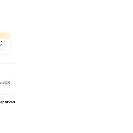
an QR
Laporkan