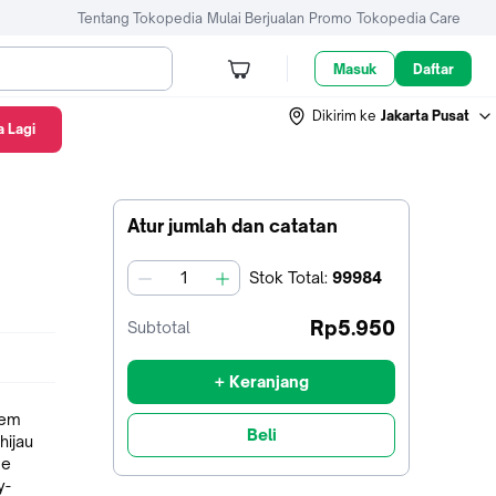
Tentang Tokopedia
Mulai Berjualan
Promo
Tokopedia Care
Masuk
Daftar
Dikirim ke
Jakarta Pusat
 Lagi
Atur jumlah dan catatan
Stok
Total
:
99984
jumlah
Rp5.950
Subtotal
+ Keranjang
Beli
de