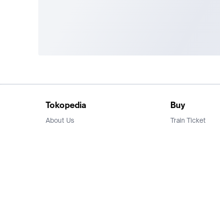
Tokopedia
Buy
About Us
Train Ticket
Career
Flight Ticket
Blog
Ticket Events
Tokopedia Salam
Hotlist
Hotel
Category
Bridestory
Sell
Parentstory
Seller Center