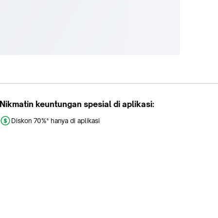
Nikmatin keuntungan spesial di aplikasi:
Diskon 70%* hanya di aplikasi
Promo khusus aplikasi
Gratis Ongkir tiap hari
Buka aplikasi dengan scan QR atau klik tombol: