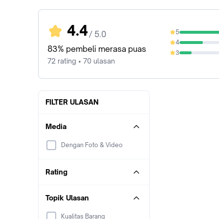
4.4
5
/ 5.0
56.94%
4
26.39%
83% pembeli merasa puas
3
13.89%
72 rating • 70 ulasan
FILTER ULASAN
Media
Dengan Foto & Video
Rating
Topik Ulasan
Kualitas Barang