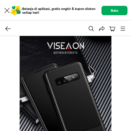
Belanja di aplikasi, gratis ongkir & kupon diskon
Buka
setiap hari!