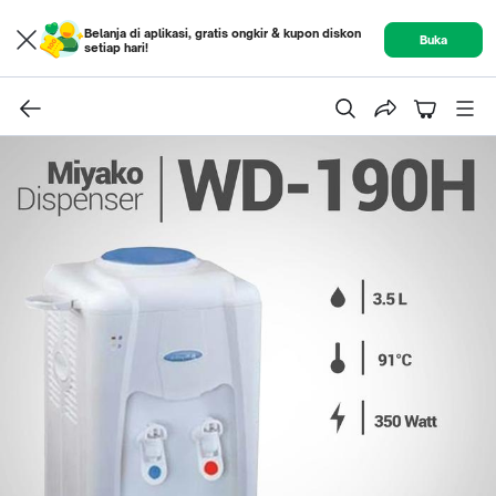
Belanja di aplikasi, gratis ongkir & kupon diskon
Buka
setiap hari!