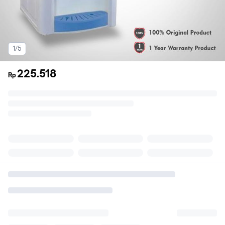
1/5
225.518
Rp