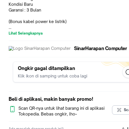
Kondisi Baru
Garansi : 3 Bulan
(Bonus kabel power ke listrik)
Fit : ,
Lihat Selengkapnya
Acer Aspire Niro V15 V17 VN7-591G-70RT VN7-591G-77FS VN
591G-77FS VN7-791G-76Z8 VN7-791G-792A VN7-791G-730V
SinarHarapan Computer
791G-74SH
Ongkir gagal ditampilkan
Klik ikon di samping untuk coba lagi
Beli di aplikasi, makin banyak promo!
Scan QR-nya untuk lihat barang ini di aplikasi
Sc
Tokopedia. Bebas ongkir, lho~
Ada masalah dengan produk ini?