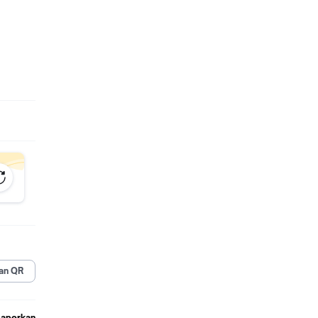
7-
 VN7-
an QR
Laporkan