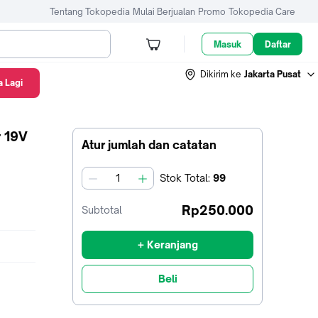
Tentang Tokopedia
Mulai Berjualan
Promo
Tokopedia Care
Masuk
Daftar
Dikirim ke
Jakarta Pusat
 Lagi
r 19V
Atur jumlah dan catatan
Stok
Total
:
99
jumlah
Rp250.000
Subtotal
+ Keranjang
Beli