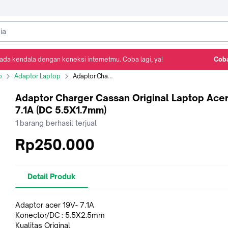
ada kendala dengan koneksi internetmu. Coba lagi, ya!
Coba
Detail Produk
Ulasan
Rekomendasi
p
Adaptor Laptop
Adaptor Charger Cassan Original Laptop Acer 19V 7.1A (DC 5.5X1.7mm)
Adaptor Charger Cassan Original Laptop Ace
7.1A (DC 5.5X1.7mm)
1
barang berhasil terjual
Rp250.000
Detail Produk
Adaptor acer 19V- 7.1A
Konector/DC : 5.5X2.5mm
Kualitas Original