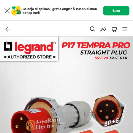
Belanja di aplikasi, gratis ongkir & kupon diskon
Buka
setiap hari!