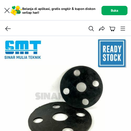
Belanja di aplikasi, gratis ongkir & kupon diskon
Buka
setiap hari!