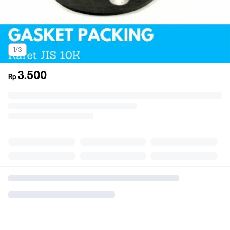
1/3
3.500
Rp