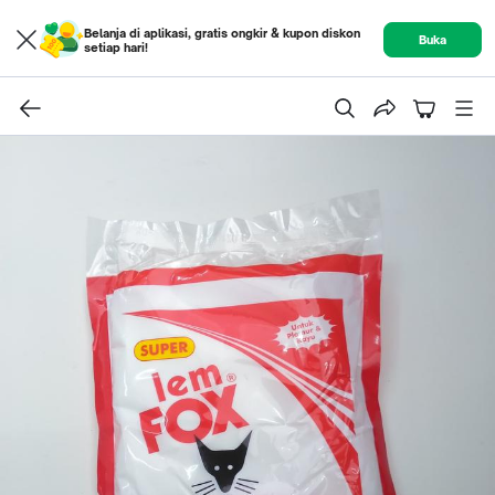
Belanja di aplikasi, gratis ongkir & kupon diskon
Buka
setiap hari!