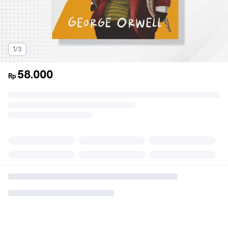
1/3
58.000
Rp