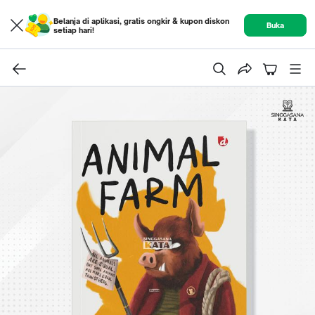
Belanja di aplikasi, gratis ongkir & kupon diskon
Buka
setiap hari!