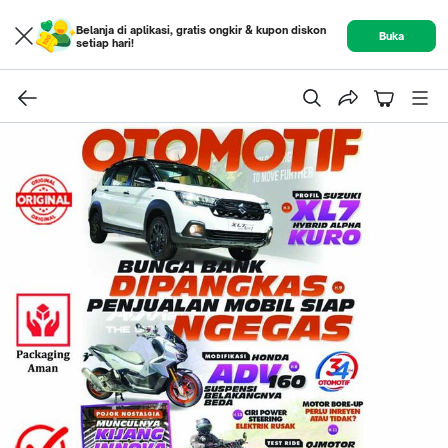
Belanja di aplikasi, gratis ongkir & kupon diskon
Buka
setiap hari!