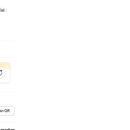
al :
pat
PPING~
an QR
Laporkan