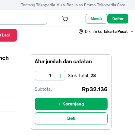
Tentang Tokopedia
Mulai Berjualan
Promo
Tokopedia Care
Masuk
Daftar
Dikirim ke
Jakarta Pusat
 Lagi
Inch
Atur jumlah dan catatan
Stok
Total
:
28
jumlah
Rp32.136
Subtotal
+ Keranjang
Beli