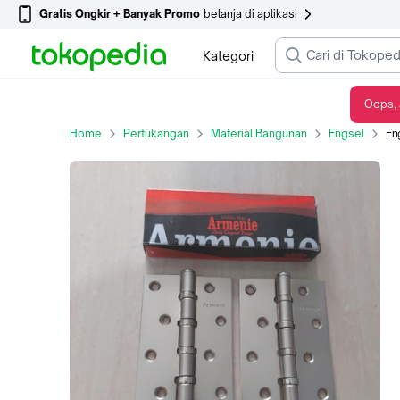
Gratis Ongkir + Banyak Promo
belanja di aplikasi
Kategori
Oops, 
Engsel Pintu ARMENIE 4" Bolzano / Engsel 4 Inch Bagus Tebal Armenie
Home
Pertukangan
Material Bangunan
Engsel
Engs