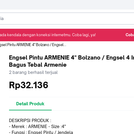
ada kendala dengan koneksi internetmu. Coba lagi, ya!
Coba
Detail Produk
Ulasan
Rekomendasi
el Pintu ARMENIE 4" Bolzano / Engsel 4 Inch Bagus Tebal Armenie
Engsel Pintu ARMENIE 4" Bolzano / Engsel 4 
Bagus Tebal Armenie
2
barang berhasil terjual
Rp32.136
Detail Produk
DESKRIPSI PRODUK :
- Merek : ARMENIE - Size :4"
- Fungsi : Engsel Pintu / Jendela