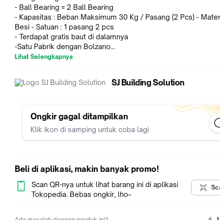
- Ball Bearing = 2 Ball Bearing
- Kapasitas : Beban Maksimum 30 Kg / Pasang (2 Pcs) - Materi
Besi - Satuan : 1 pasang 2 pcs
- Terdapat gratis baut di dalamnya
-Satu Pabrik dengan Bolzano
Lihat Selengkapnya
KEUNGGULAN berbelanja bersama kami : -Fast respon -Terda
Toko Fisik -Harga Terjangkau & Produk berkualitas
SJ Building Solution
BARANG READY STOCK, SILAHKAN DI ORDER :D HAPPY SHO
Ongkir gagal ditampilkan
Klik ikon di samping untuk coba lagi
Beli di aplikasi, makin banyak promo!
Scan QR-nya untuk lihat barang ini di aplikasi
Sc
Tokopedia. Bebas ongkir, lho~
Ada masalah dengan produk ini?