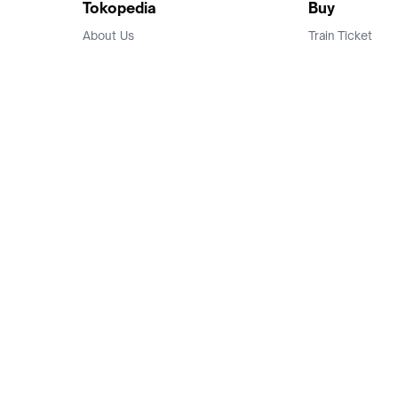
Tokopedia
Buy
About Us
Train Ticket
Career
Flight Ticket
Blog
Ticket Events
Tokopedia Salam
Hotlist
Hotel
Category
Bridestory
Sell
Parentstory
Seller Center
Tokopedia Dictionary
Mitra Toppers
Mall
Register Mall
Tokopedia Apps
Billing & Top up
Deals Tokopedia
Finance
Free Shipping