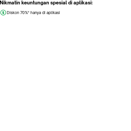
Nikmatin keuntungan spesial di aplikasi:
Diskon 70%* hanya di aplikasi
Promo khusus aplikasi
Gratis Ongkir tiap hari
Buka aplikasi dengan scan QR atau klik tombol:
Pelajari Selengkapnya