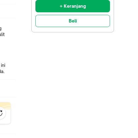
+ Keranjang
Beli
g
lit
ini
a.