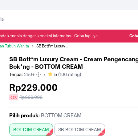
ada kendala dengan koneksi internetmu. Coba lagi, ya!
Coba
Detail Produk
Ulasan
Rekomendasi
an Tubuh Wanita
SB Bott*m Luxury Cream - Cream Pengencang Bok*ng - BOTTOM CREAM
SB Bott*m Luxury Cream - Cream Pengencan
Bok*ng - BOTTOM CREAM
bintang
Terjual
250+
•
5
(
106
rating)
Rp229.000
Harga
Rp600.000
diskon
62%
sebelum
diskon
Pilih
produk
:
BOTTOM CREAM
BOTTOM CREAM
SB BOTTOM CREAM