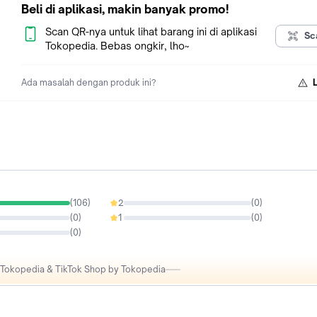
Beli di aplikasi, makin banyak promo!
Scan QR-nya untuk lihat barang ini di aplikasi
Sc
Tokopedia. Bebas ongkir, lho~
Ada masalah dengan produk ini?
(
106
)
2
(
0
)
0%
(
0
)
1
(
0
)
0%
(
0
)
i Tokopedia & TikTok Shop by Tokopedia