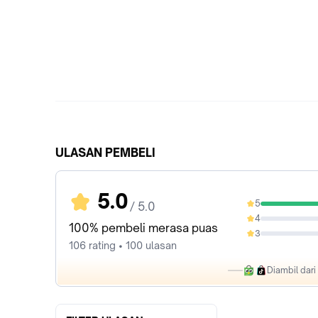
ULASAN PEMBELI
5.0
5
/ 5.0
100%
4
0%
100% pembeli merasa puas
3
0%
106 rating • 100 ulasan
Diambil dar