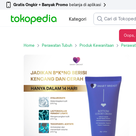
Gratis Ongkir + Banyak Promo
belanja di aplikasi
Kategori
Oops, 
SB Bott*m Luxury Cream - Cream Pengencang Bok*ng - BOTTOM CREAM
Home
Perawatan Tubuh
Produk Kewanitaan
Perawat