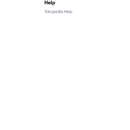
Help
Tokopedia Help
Terms and Condition
Privacy
Keamanan & Privasi
Ikuti Kami