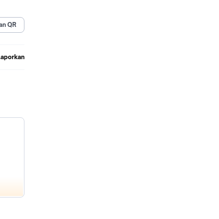
an QR
Laporkan