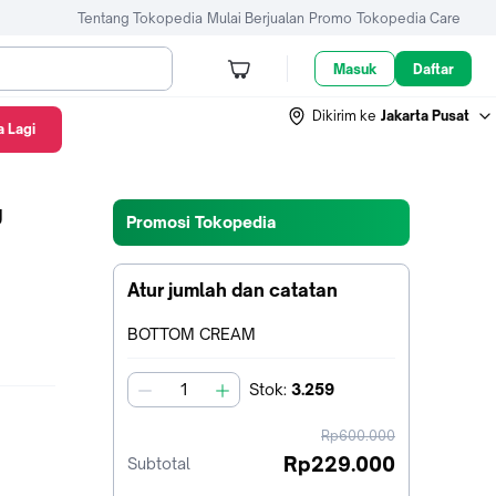
Tentang Tokopedia
Mulai Berjualan
Promo
Tokopedia Care
Masuk
Daftar
Dikirim ke
Jakarta Pusat
 Lagi
g
Promosi Tokopedia
Atur jumlah dan catatan
Terpilih:
BOTTOM CREAM
Stok
:
3.259
jumlah
harga
Rp600.000
sebelum
Rp229.000
Subtotal
diskon