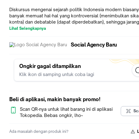
Diskursus mengenai sejarah politik Indonesia modern biasan
banyak memuat hal-hal yang kontroversial (menimbulkan sika
kontra) dan debatable (dapat diperdebatkan), sehingga jarang
sejarawan yang mau mengkaji dan mendalami diskursus seja
Lihat Selengkapnya
politik Indonesia modern. Kebanyakan yang berminat untuk
mendalami masalah tersebut justru adalah para ilmuwan politi
Social Agency Baru
dari dalam maupun dari luar (yang dikenal sebagai Indonesiani
Ada tiga topik yang dibicarakan dalam buku ini. Pertama, topi
mengenai perkembangan sistem politik Indonesia; kedua, per
partai politik di Indonesia, dan ketiga, pemilihan umum di Ind
Ongkir gagal ditampilkan
dalam perspektif sejarah.
Klik ikon di samping untuk coba lagi
Dalam buku ini, penulis terlebih dahulu memberikan penjelas
tentang definisi sejarah politik Indonesia, serta hubungan atau
antara sejarah dengan politik. Selain itu, penulis mengelabora
konsep-konsep politik yang sekiranya dapat digunakan untuk
Beli di aplikasi, makin banyak promo!
membantu menganalisis sejarah politik Indonesia modern, se
konsep tentang sistem politik, partai politik, perilaku dan part
Scan QR-nya untuk lihat barang ini di aplikasi
Sc
politik, pemilihan umum, suksesi kekuasaan, negara dan ideo
Tokopedia. Bebas ongkir, lho~
Negara.
.
Ada masalah dengan produk ini?
.