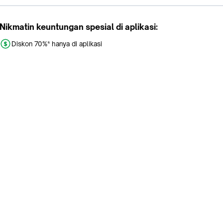
Nikmatin keuntungan spesial di aplikasi:
Diskon 70%* hanya di aplikasi
Promo khusus aplikasi
Gratis Ongkir tiap hari
Buka aplikasi dengan scan QR atau klik tombol:
Pelajari Selengkapnya