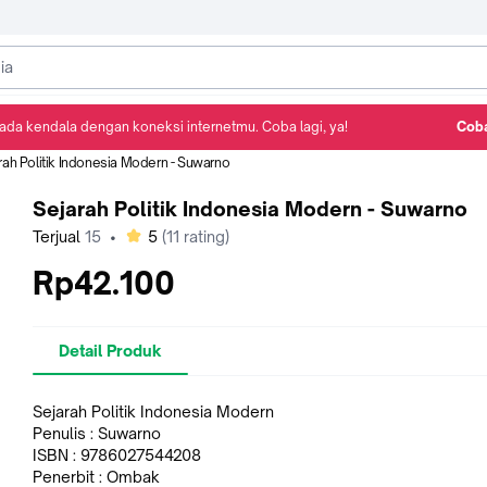
ada kendala dengan koneksi internetmu. Coba lagi, ya!
Coba
Detail Produk
Ulasan
Rekomendasi
rah Politik Indonesia Modern - Suwarno
Sejarah Politik Indonesia Modern - Suwarno
bintang
Terjual
15
•
5
(
11
rating)
Rp42.100
Detail Produk
Sejarah Politik Indonesia Modern
Penulis : Suwarno
ISBN : 9786027544208
Penerbit : Ombak