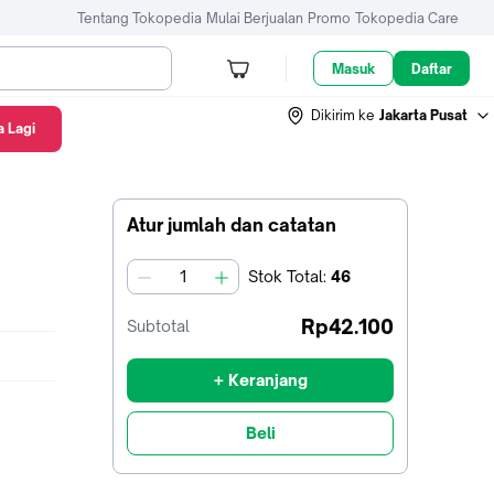
Tentang Tokopedia
Mulai Berjualan
Promo
Tokopedia Care
Masuk
Daftar
Dikirim ke
Jakarta Pusat
 Lagi
Atur jumlah dan catatan
Stok
Total
:
46
jumlah
Rp42.100
Subtotal
+ Keranjang
Beli