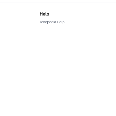
Help
Tokopedia Help
Terms and Condition
Privacy
Keamanan & Privasi
Ikuti Kami