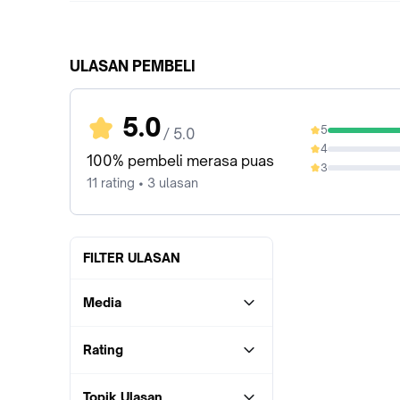
ULASAN PEMBELI
5.0
5
/ 5.0
100%
4
0%
100% pembeli merasa puas
3
0%
11 rating • 3 ulasan
FILTER ULASAN
Media
Rating
Topik Ulasan