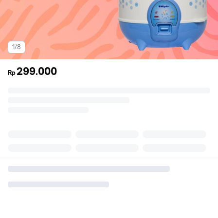
1/8
299.000
Rp