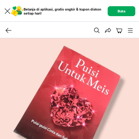
Belanja di aplikasi, gratis ongkir & kupon diskon
Buka
setiap hari!