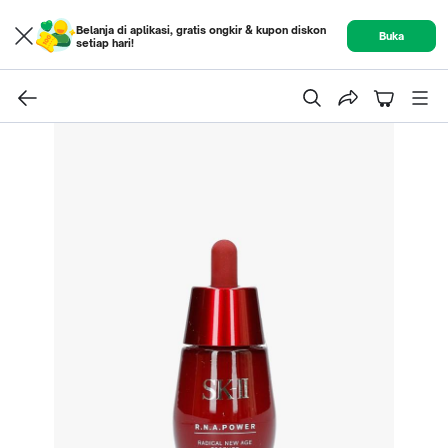
Belanja di aplikasi, gratis ongkir & kupon diskon
Buka
setiap hari!