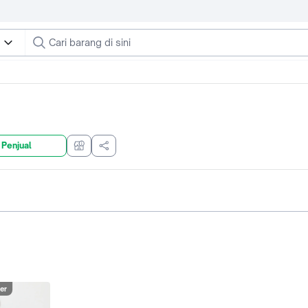
 Penjual
er