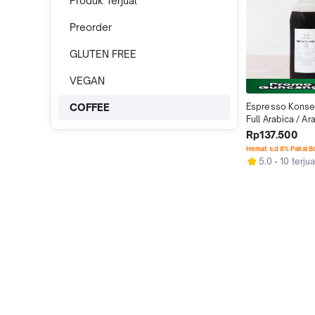
Produk Terjual
Preorder
GLUTEN FREE
VEGAN
COFFEE
Espresso Konsentr
Full Arabica / Ara
Robusta
Rp137.500
Hemat s.d 8% Pakai 
5.0
10 terjua