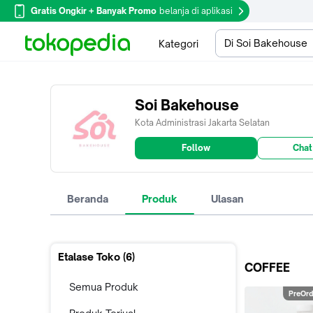
Gratis Ongkir + Banyak Promo
belanja di aplikasi
Di Soi Bakehouse
Kategori
Soi Bakehouse
Kota Administrasi Jakarta Selatan
Follow
Chat
Beranda
Produk
Ulasan
Etalase Toko (
6
)
COFFEE
Semua Produk
PreOrd