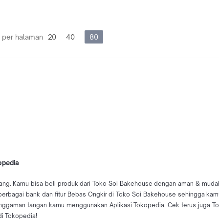
 per halaman
20
40
80
opedia
ng. Kamu bisa beli produk dari Toko Soi Bakehouse dengan aman & mudah da
 berbagai bank dan fitur Bebas Ongkir di Toko Soi Bakehouse sehingga kam
nggaman tangan kamu menggunakan Aplikasi Tokopedia. Cek terus juga T
di Tokopedia!