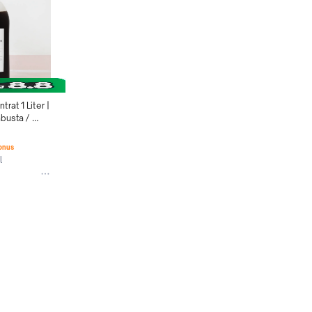
at 1 Liter | 
busta / 
Bonus
l