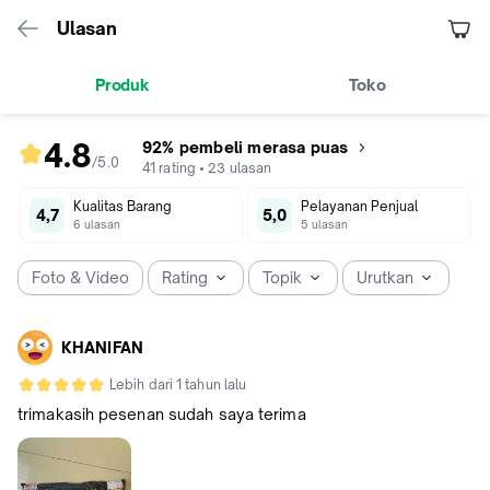
Ulasan
Produk
Toko
4.8
92% pembeli merasa puas
/5
.
0
rating
41
rating
•
23
ulasan
produk
Kualitas Barang
Pelayanan Penjual
4.8
4,7
5,0
6
ulasan
5
ulasan
dari
5
Foto & Video
Rating
Topik
Urutkan
KHANIFAN
Lebih dari 1 tahun lalu
trimakasih pesenan sudah saya terima