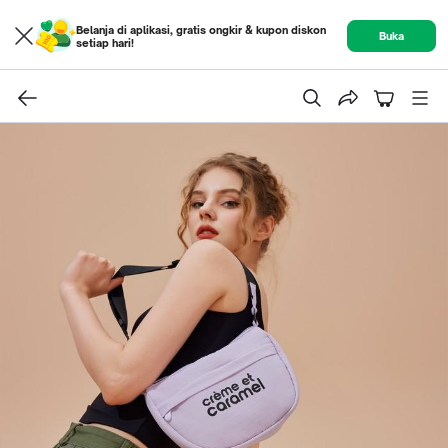
Belanja di aplikasi, gratis ongkir & kupon diskon
Buka
setiap hari!