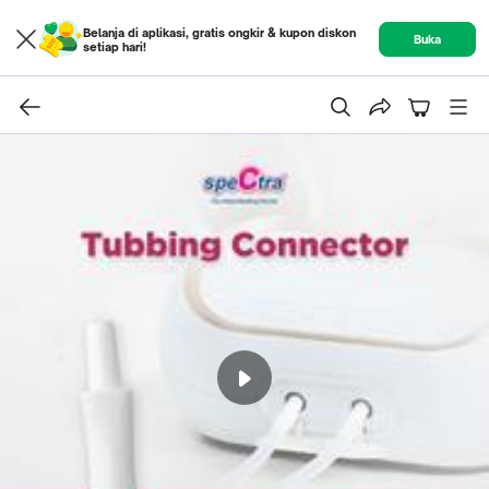
Belanja di aplikasi, gratis ongkir & kupon diskon
Buka
setiap hari!