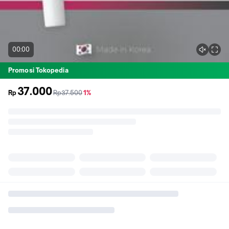
00:00
Promosi Tokopedia
37.000
sebelum
diskon
Rp
Rp37.500
1%
promo