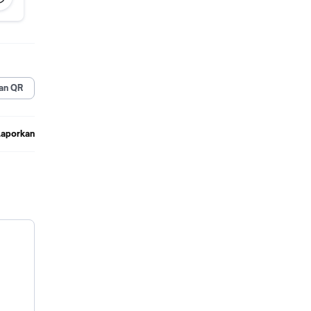
an QR
Laporkan