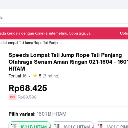
ada kendala dengan koneksi internetmu. Coba lagi, ya!
Coba
Detail Produk
Ulasan
Rekomendasi
mpat Tali Jump Rope Tali Panjang Olahraga Senam Aman Ringan 021-1604 - 1601 B HITAM
Speeds Lompat Tali Jump Rope Tali Panjang
Olahraga Senam Aman Ringan 021-1604 - 160
HITAM
bintang
Terjual
16
•
5
(
3
rating)
Rp68.425
Harga
Rp80.500
diskon
15%
sebelum
diskon
Pilih
variasi
:
1601 B HITAM
1601 B HITAM
1601 C HITAM
1601 C PIN