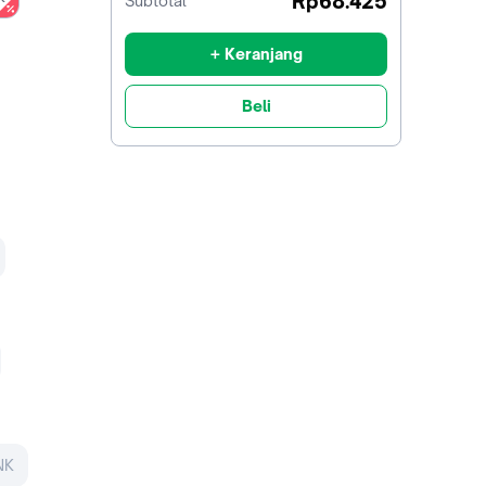
Rp68.425
Subtotal
diskon
+ Keranjang
Beli
NK