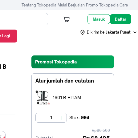
Tentang Tokopedia
Mulai Berjualan
Promo
Tokopedia Care
Masuk
Daftar
Dikirim ke
Jakarta Pusat
 Lagi
Promosi Tokopedia
1 B
Atur jumlah dan catatan
Terpilih:
1601 B HITAM
Stok
:
994
jumlah
harga
Rp80.500
sebelum
K