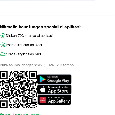
Nikmatin keuntungan spesial di aplikasi:
Diskon 70%* hanya di aplikasi
Promo khusus aplikasi
Gratis Ongkir tiap hari
Buka aplikasi dengan scan QR atau klik tombol:
Pelajari Selengkapnya