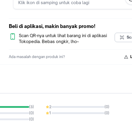
Klik ikon di samping untuk coba lagi
60 detik. Lakukan minimal selama 15 menit. Skipping dapat
diterapkan pada aktivitas olahraga pagi atau sore.
Aman
Ringan
Beli di aplikasi, makin banyak promo!
Bersahabat
Scan QR-nya untuk lihat barang ini di aplikasi
Sc
Tokopedia. Bebas ongkir, lho~
Ada masalah dengan produk ini?
(
3
)
2
(
0
)
0%
(
0
)
1
(
0
)
0%
(
0
)