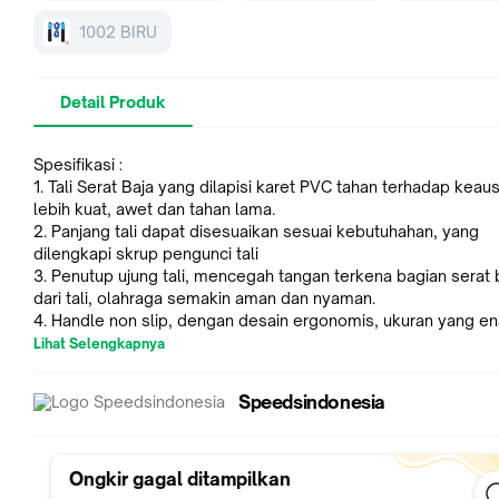
1002 BIRU
Detail Produk
Spesifikasi :
1. Tali Serat Baja yang dilapisi karet PVC tahan terhadap keau
lebih kuat, awet dan tahan lama.
2. Panjang tali dapat disesuaikan sesuai kebutuhahan, yang
dilengkapi skrup pengunci tali
3. Penutup ujung tali, mencegah tangan terkena bagian serat 
dari tali, olahraga semakin aman dan nyaman.
4. Handle non slip, dengan desain ergonomis, ukuran yang e
dipegang tidak mudah slip
Lihat Selengkapnya
Cara Pemasangan :
- Keluarkan skipping dari kemasan
Speedsindonesia
- Masukkan ujung tali ke kedua lubang pada handle
- Sesuaikan panjang tali, rapatkan skrup pengunci tali
- Pasang pelindung ujung tali
- Skipping siap digunakan
Ongkir gagal ditampilkan
Tambah ritme melompat jadi 10 menit per sesi, lalu jeda sekit