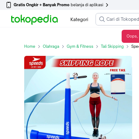
Gratis Ongkir + Banyak Promo
belanja di aplikasi
Kategori
Oops, 
Speeds Lompat Tali Jump Rope Tali Panjang Olahraga Senam Aman Ringan 021-1604 - 1601 B HITAM
Home
Olahraga
Gym & Fitness
Tali Skipping
Speeds Lo