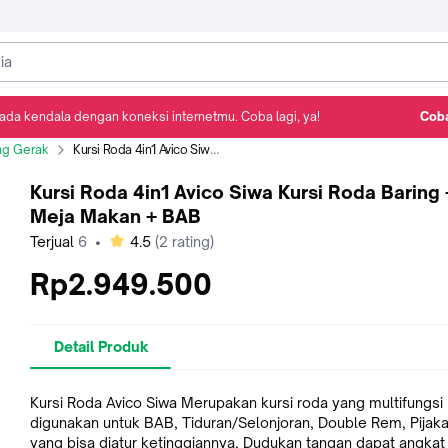
ada kendala dengan koneksi internetmu. Coba lagi, ya!
Coba
Detail Produk
Ulasan
Rekomendasi
ng Gerak
Kursi Roda 4in1 Avico Siwa Kursi Roda Baring + Meja Makan + BAB
Kursi Roda 4in1 Avico Siwa Kursi Roda Baring 
Meja Makan + BAB
bintang
Terjual
6
•
4.5
(
2
rating)
Rp2.949.500
Detail Produk
Kursi Roda Avico Siwa Merupakan kursi roda yang multifungsi 
digunakan untuk BAB, Tiduran/Selonjoran, Double Rem, Pijaka
yang bisa diatur ketinggiannya, Dudukan tangan dapat angkat