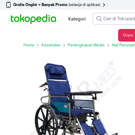
Gratis Ongkir + Banyak Promo
belanja di aplikasi
Kategori
Oops, 
Kursi Roda 4in1 Avico Siwa Kursi Roda Baring + Meja Makan + BAB
Home
Kesehatan
Perlengkapan Medis
Alat Penunja