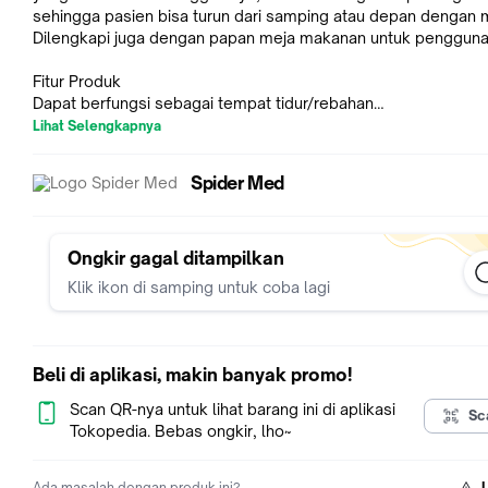
sehingga pasien bisa turun dari samping atau depan dengan 
Dilengkapi juga dengan papan meja makanan untuk pengguna
Fitur Produk
Dapat berfungsi sebagai tempat tidur/rebahan
Dilengkapi dengan papan meja makan pasien
Lihat Selengkapnya
Dilengkapi dengan tempat BAB
Tersedia bantal yang empuk untuk bagian kepala
Spider Med
Terdapat rem pada bagian belakang untuk pendorong
Desain terbaru tuas sandaran bergigi, untuk menyetel sandar
sesuai dengan kebutuhan pasien
Dilengkapi dengan rem tangan untuk pasien
Ongkir gagal ditampilkan
Terdapat seat bealt untuk keamanan pengguna
Klik ikon di samping untuk coba lagi
Pijakan kaki yang mudah diatur sesuai kebutuhan pengguna
Dilengkapi dengan 2 roda kecil dibagian belakang untuk men
keseimbangan kursi roda
Beban maksimum 100 kg
Beli di aplikasi, makin banyak promo!
Berat produk 30 kg
Berat volume pengiriman 53 kg
Scan QR-nya untuk lihat barang ini di aplikasi
Sc
Kelengkapan Produk
Tokopedia. Bebas ongkir, lho~
Pispot/Ember BAB
Buku Manual
Ada masalah dengan produk ini?