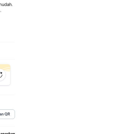
mudah.
.
an
jaga
an QR
Laporkan