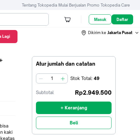
Tentang Tokopedia
Mulai Berjualan
Promo
Tokopedia Care
Masuk
Daftar
Dikirim ke
Jakarta Pusat
 Lagi
+
Atur jumlah dan catatan
Stok
Total
:
49
jumlah
Rp2.949.500
Subtotal
+ Keranjang
Beli
bisa
n kaki
 keatas