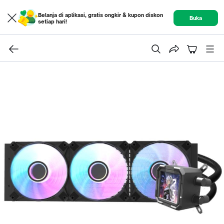
Belanja di aplikasi, gratis ongkir & kupon diskon
Buka
setiap hari!