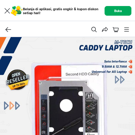
Belanja di aplikasi, gratis ongkir & kupon diskon
Buka
setiap hari!