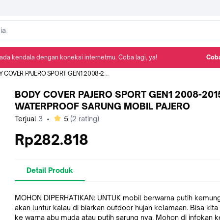
ada kendala dengan koneksi internetmu. Coba lagi, ya!
Coba
Detail Produk
Ulasan
Rekomendasi
VER PAJERO SPORT GEN1 2008-2015 WATERPROOF SARUNG MOBIL PAJERO
BODY COVER PAJERO SPORT GEN1 2008-201
WATERPROOF SARUNG MOBIL PAJERO
bintang
Terjual
3
•
5
(
2
rating)
Rp282.818
Detail Produk
MOHON DIPERHATIKAN: UNTUK mobil berwarna putih kemung
akan luntur kalau di biarkan outdoor hujan kelamaan. Bisa kita
ke warna abu muda atau putih sarung nya. Mohon di infokan k