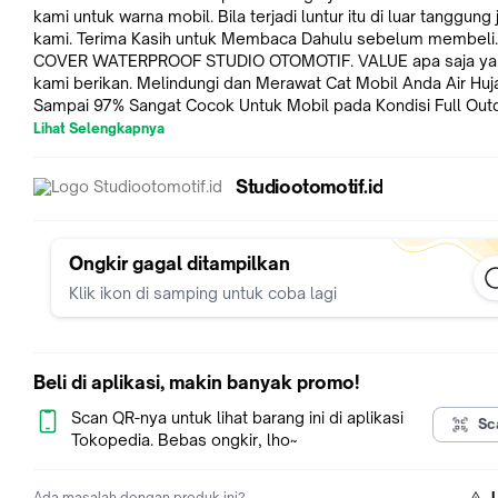
kami untuk warna mobil. Bila terjadi luntur itu di luar tanggung
kami. Terima Kasih untuk Membaca Dahulu sebelum membeli. BOD
COVER WATERPROOF STUDIO OTOMOTIF. VALUE apa saja ya
kami berikan. Melindungi dan Merawat Cat Mobil Anda Air Huj
Sampai 97% Sangat Cocok Untuk Mobil pada Kondisi Full Out
dan Indoor. Berbahan Tafeta Premium dengan Perlindungan
Lihat Selengkapnya
Waterproof dan Coating Daun Talas Anti Luntur. Aman Untuk 
Cat Warna. VALUE BODY COVER WATERPROOF STUDIO OTOMOTIF. -
Studiootomotif.id
Free Tas Untuk Disimpan sehabis Pakai. - Pengait Roda 4 Klip Agar
tidak terbang. - Garansi Anti Luntur, Aman untuk Semua Warna Cat
Mobil - Spec Coating Daun Talas - Ketahanan Air 97% Bisa dilihat dari
hasil Video. Sedikit kemungkinan lewat Celah Jahitan karena Ai
Ongkir gagal ditampilkan
akan tembus dari lubang jahitan selama Bahan Kain Dijahit. Ka
Klik ikon di samping untuk coba lagi
yang Klaim 100% waterproof bahan kain dijahit minta garansi 
apabila tidak terbukti. - Jahitan Full Double, Lebih Tahan Lama dan
Rapih. - Bahan Premium tidak Akan Menggores Body Mobil - Bisa
dicuci berkali kali cukup di siram air bersih. Untuk Klaim Kerusakan
Beli di aplikasi, makin banyak promo!
Mohon di Video Unboxing Agar Penjual dan Pembeli tidak sal
melempar kesalahan, tidak ada Bukti Video kita tidak terima 
Scan QR-nya untuk lihat barang ini di aplikasi
Sc
apapun. Mohon pengertian nya, terima kasih.
Tokopedia. Bebas ongkir, lho~
Ada masalah dengan produk ini?