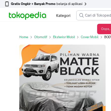
Gratis Ongkir + Banyak Promo
belanja di aplikasi
Kategori
Oops, 
BODY COVER PAJERO SPORT GEN1 2008-2015 WATERPROOF SARUNG MOBIL PAJERO
Home
Otomotif
Eksterior Mobil
Cover Mobil
BODY CO