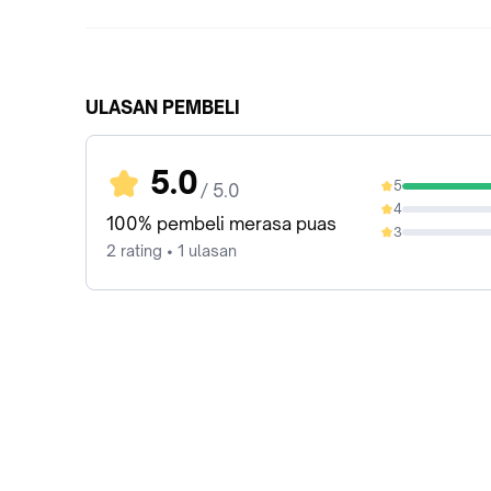
ULASAN PEMBELI
5.0
5
/ 5.0
100%
4
0%
100% pembeli merasa puas
3
0%
2 rating • 1 ulasan