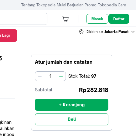
Tentang Tokopedia
Mulai Berjualan
Promo
Tokopedia Care
Masuk
Daftar
Dikirim ke
Jakarta Pusat
 Lagi
5
Atur jumlah dan catatan
Stok
Total
:
97
jumlah
Rp282.818
Subtotal
+ Keranjang
Beli
kinan
 alihkan
e inbox