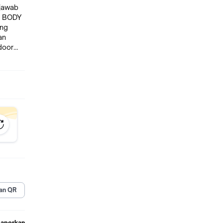
 jawab
Y
ng
an
door
semua
r pasti
lau ada
kembali
ing
klaim
an QR
Laporkan