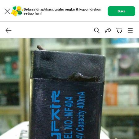
Belanja di aplikasi, gratis ongkir & kupon diskon
Buka
setiap hari!