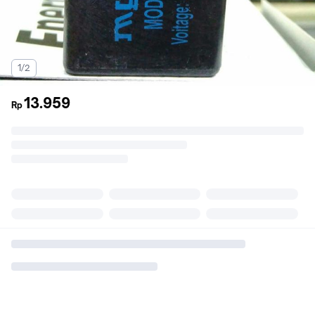
1/2
13.959
Rp