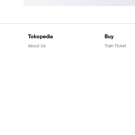
Tokopedia
Buy
About Us
Train Ticket
Career
Flight Ticket
Blog
Ticket Events
Tokopedia Salam
Hotlist
Hotel
Category
Bridestory
Sell
Parentstory
Seller Center
Tokopedia Dictionary
Mitra Toppers
Mall
Register Mall
Tokopedia Apps