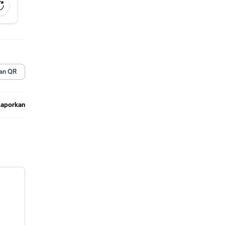
an QR
Laporkan