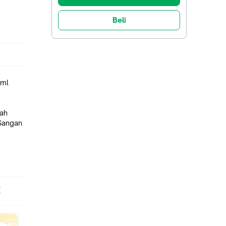
Beli
0ml
dah
Sangan
E