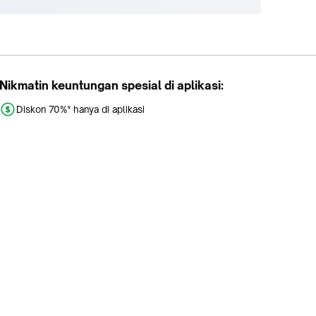
Nikmatin keuntungan spesial di aplikasi:
Diskon 70%* hanya di aplikasi
Promo khusus aplikasi
Gratis Ongkir tiap hari
Buka aplikasi dengan scan QR atau klik tombol: