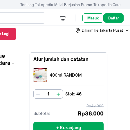
Tentang Tokopedia
Mulai Berjualan
Promo
Tokopedia Care
Masuk
Daftar
Dikirim ke
Jakarta Pusat
 Lagi
ue
Atur jumlah dan catatan
ara -
Terpilih:
400ml RANDOM
Stok
:
46
jumlah
harga
Rp42.000
sebelum
Rp38.000
Subtotal
diskon
+ Keranjang