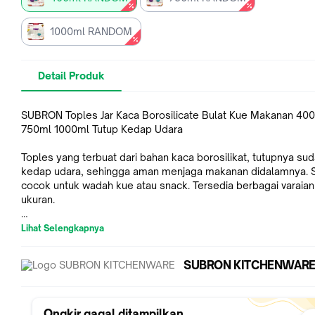
1000ml RANDOM
Detail Produk
SUBRON Toples Jar Kaca Borosilicate Bulat Kue Makanan 40
750ml 1000ml Tutup Kedap Udara
Toples yang terbuat dari bahan kaca borosilikat, tutupnya su
kedap udara, sehingga aman menjaga makanan didalamnya. 
cocok untuk wadah kue atau snack. Tersedia berbagai varaian
ukuran.
Lihat Selengkapnya
SPESIFIKASI PRODUK
SUBRON KITCHENWAR
-1000ML
Tinggi : 17.7cm
Diameter tutup : 10.3cm
Diameter toples : 9.5cm
Ongkir gagal ditampilkan