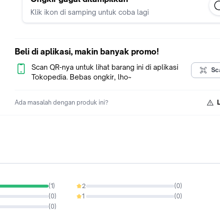
Kapasitas : ±1000ml
Klik ikon di samping untuk coba lagi
Berat : 264gram
-750ML
Beli di aplikasi, makin banyak promo!
Tinggi : 13cm
Diameter tutup : 10.3cm
Scan QR-nya untuk lihat barang ini di aplikasi
Sc
Diameter toples : 9.5cm
Tokopedia. Bebas ongkir, lho~
Kapasitas : ±750ml
Berat : 202gram
Ada masalah dengan produk ini?
-400ML
Tinggi : 8.7cm
Diameter tutup : 10.3cm
Diameter toples : 9.5cm
Kapasitas : ±400ml
Berat : 143gram
PRODUK SESUAI DENGAN GAMBAR!
(
1
)
2
(
0
)
0%
(
0
)
1
(
0
)
0%
(
0
)