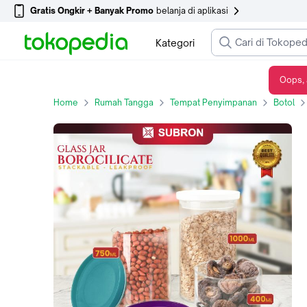
Gratis Ongkir + Banyak Promo
belanja di aplikasi
Kategori
Oops, 
SUBRON Toples Jar Kaca Borosilicate Bulat Kue Makanan 400ml 750ml 1000ml Tutup Kedap Udara - 400ml RANDOM
Home
Rumah Tangga
Tempat Penyimpanan
Botol