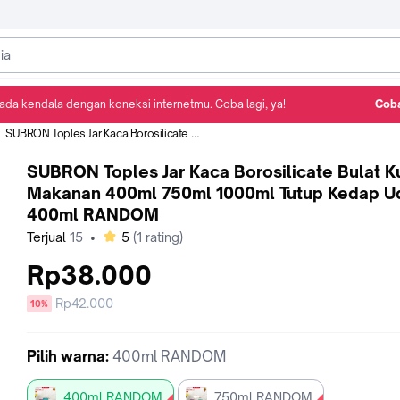
ada kendala dengan koneksi internetmu. Coba lagi, ya!
Coba
Detail Produk
Ulasan
Rekomendasi
SUBRON Toples Jar Kaca Borosilicate Bulat Kue Makanan 400ml 750ml 1000ml Tutup Kedap Udara - 400ml RANDOM
SUBRON Toples Jar Kaca Borosilicate Bulat K
Makanan 400ml 750ml 1000ml Tutup Kedap Ud
400ml RANDOM
bintang
Terjual
15
•
5
(
1
rating)
Rp38.000
Harga
Rp42.000
diskon
10%
sebelum
diskon
Pilih
warna
:
400ml RANDOM
400ml RANDOM
750ml RANDOM