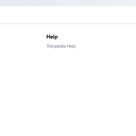
Help
Tokopedia Help
Terms and Condition
Privacy
Keamanan & Privasi