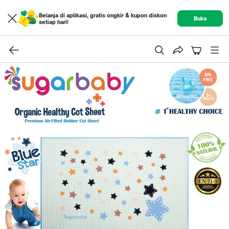
Belanja di aplikasi, gratis ongkir & kupon diskon
Buka
setiap hari!