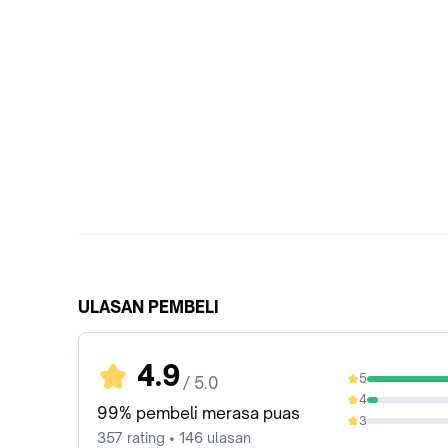
ULASAN PEMBELI
4.9
5
/ 5.0
93.84%
4
5.88%
99% pembeli merasa puas
3
0%
357 rating • 146 ulasan