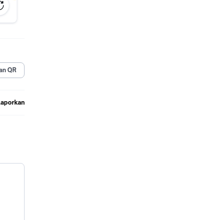
k
an QR
Laporkan
thtub
g