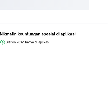
Nikmatin keuntungan spesial di aplikasi:
Diskon 70%* hanya di aplikasi
Promo khusus aplikasi
Gratis Ongkir tiap hari
Buka aplikasi dengan scan QR atau klik tombol: