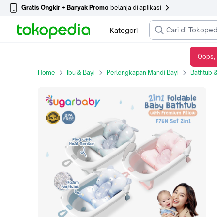
Gratis Ongkir + Banyak Promo
belanja di aplikasi
Kategori
Oops, 
Sugarbaby foldable baby bathtub dengan sensor panas F76N New Set Pillow / Sugar Baby Bak Mandi Bayi Lipat dengan sensor panas / Bak Mandi Bayi / Bathtub Bayi - F76N - PINK
Home
Ibu & Bayi
Perlengkapan Mandi Bayi
Bathtub 