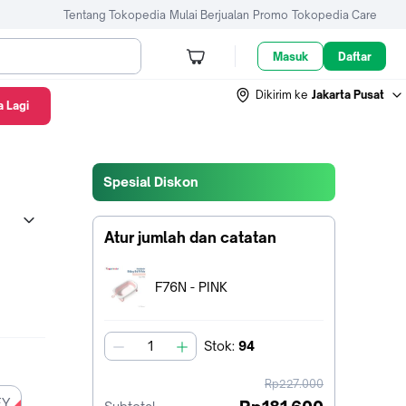
Tentang Tokopedia
Mulai Berjualan
Promo
Tokopedia Care
Masuk
Daftar
Dikirim ke
Jakarta Pusat
 Lagi
Spesial Diskon
Atur jumlah dan catatan
-
Terpilih:
F76N - PINK
Stok
:
94
jumlah
harga
Rp227.000
sebelum
EY