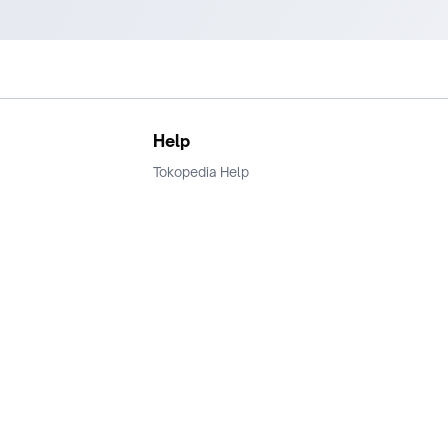
Help
Tokopedia Help
Terms and Condition
Privacy
Keamanan & Privasi