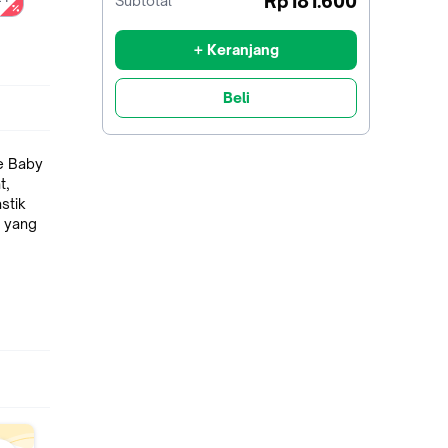
Rp181.600
Subtotal
diskon
+ Keranjang
Beli
e Baby
t,
stik
 yang
ih jika