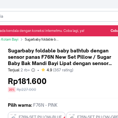
ada kendala dengan koneksi internetmu. Coba lagi, ya!
Coba
Detail Produk
Ulasan
Rekomendasi
& Kolam Bayi
Sugarbaby foldable baby bathtub dengan sensor panas F76N New Set Pillow / Sugar Baby Bak Mandi Bayi Lipat dengan sensor panas / Bak Mandi Bayi / Bathtub Bayi - F76N - PINK
Sugarbaby foldable baby bathtub dengan
sensor panas F76N New Set Pillow / Sugar
Baby Bak Mandi Bayi Lipat dengan sensor
panas / Bak Mandi Bayi / Bathtub Bayi - F76N 
bintang
Terjual
2 rb+
•
4.9
(
357
rating)
PINK
Rp181.600
Harga
Rp227.000
diskon
20%
sebelum
diskon
Pilih
warna
:
F76N - PINK
F76N-SET PILLOW-BLUE
F76N-SET PILLOW-GR