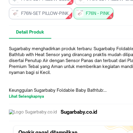
F76N-SET PILLOW-PINK
F76N - PINK
Detail Produk
Sugarbaby menghadirkan produk terbaru: Sugarbaby Foldabl
Bathtub with Heat Sensor yang dirancang praktis mudah dilipa
disertai Penutup Air dengan Sensor Panas dan terbuat dari Pla
Premium Tebal yang Aman untuk memberikan kegiatan mandi
nyaman bagi si Kecil.
Keunggulan Sugarbaby Foldable Baby Bathtub:
* Mudah dilipat dan disimpan
Lihat Selengkapnya
* Penutup air dengan sensor panas: berubah warna menjadi put
mencapai suhu di atas 38 derajat atau lebih
Sugarbaby.co.id
* Aman (bebas bahan kimia berbahaya)
* Bahan Plastik Premium tebal
Ongkir gagal ditampilkan