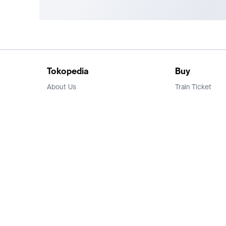
Tokopedia
Buy
About Us
Train Ticket
Career
Flight Ticket
Blog
Ticket Events
Tokopedia Salam
Hotlist
Hotel
Category
Bridestory
Sell
Parentstory
Seller Center
Tokopedia Dictionary
Mitra Toppers
Mall
Register Mall
Tokopedia Apps