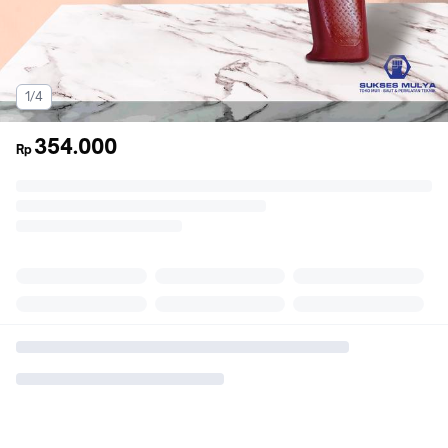
1/4
354.000
Rp