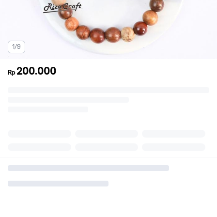
1/9
200.000
Rp