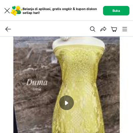
Belanja di aplikasi, gratis ongkir & kupon diskon
Buka
setiap hari!