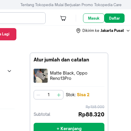
Tentang Tokopedia
Mulai Berjualan
Promo
Tokopedia Care
Masuk
Daftar
Dikirim ke
Jakarta Pusat
 Lagi
Atur jumlah dan catatan
Terpilih:
Matte Black, Oppo
Reno13Pro
Stok
:
Sisa
2
jumlah
harga
Rp138.000
sebelum
Rp88.320
Subtotal
diskon
+ Keranjang