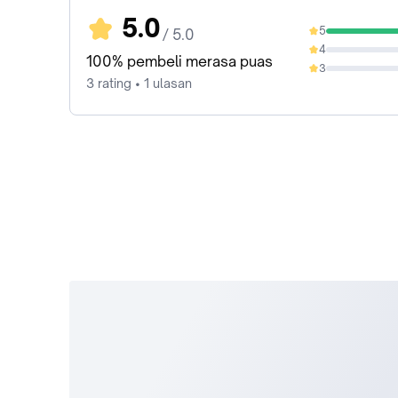
5.0
5
/ 5.0
100%
4
0%
100% pembeli merasa puas
3
0%
3 rating • 1 ulasan