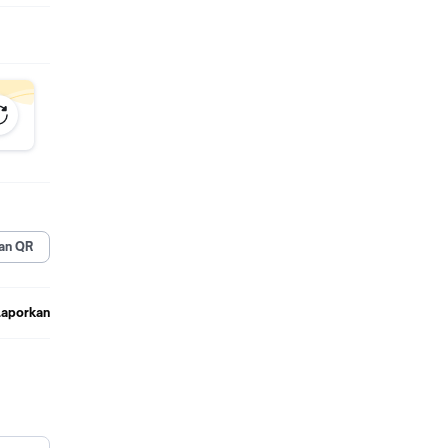
an QR
bukan
Laporkan
nti 2x
man
erah.