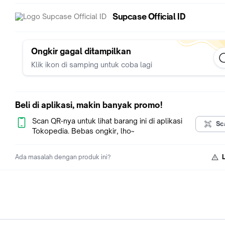
Supcase Official ID
Fitur :
• Shock Proof
• Anti-Fingerprint
• Anti-Scratch
Ongkir gagal ditampilkan
• Dustproof
Klik ikon di samping untuk coba lagi
• Waterproof/Underwater
• Support Wirelles Charging
Beli di aplikasi, makin banyak promo!
MOHON DI BACA
Scan QR-nya untuk lihat barang ini di aplikasi
Sc
1. Komplain tanpa video unboxing tidak di anggap sah.
Tokopedia. Bebas ongkir, lho~
2. Pesanan akan dikirimkan sesuai pilihan yang di checkout, 
tulis dicatatan.
Ada masalah dengan produk ini?
KENAPA HARUS BELI DI TOKO KAMI ?
1. Garansi original 100%. Jika terbukti palsu maka akan kami ga
lipat dan silahkan ambil barangnya.
2. Proses sangat cepat. Proses pesanan kami hingga pengiri
dibawah 10 menit.
3. Pengiriman setiap hari termasuk hari Minggu dan tanggal m