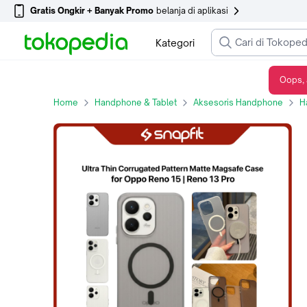
Gratis Ongkir + Banyak Promo
belanja di aplikasi
Kategori
Oops, 
Case Compatible for Oppo Reno 15 Reno 13 Pro SNAPFIT Ultra Thin Corrugated Pattern Matte Magnetic MagSafe Protective Back Cover - Matte Black, Oppo Reno13Pro
Home
Handphone & Tablet
Aksesoris Handphone
H