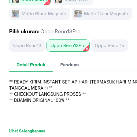
Matte Black Magsafe
Matte Clear Magsafe
Pilih
ukuran
:
Oppo Reno13Pro
Oppo Reno13
Oppo Reno13Pro
Oppo Reno 15
Detail Produk
Panduan
** READY KIRIM INSTANT SETIAP HARI (TERMASUK HARI MI
TANGGAL MERAH) **
** CHECKOUT LANGSUNG PROSES **
** DIJAMIN ORIGINAL 100% **
Case Compatible for Oppo Reno 15 Reno 13 Pro SNAPFIT Ultr
Lihat Selengkapnya
Corrugated Pattern Matte Magnetic MagSafe Protective Bac