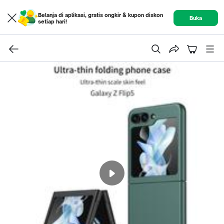
Belanja di aplikasi, gratis ongkir & kupon diskon
Buka
setiap hari!