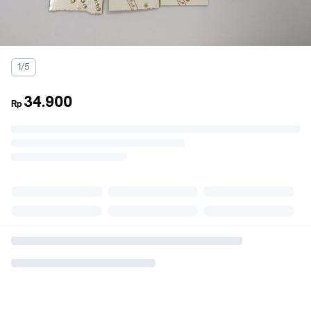
1/5
34.900
Rp