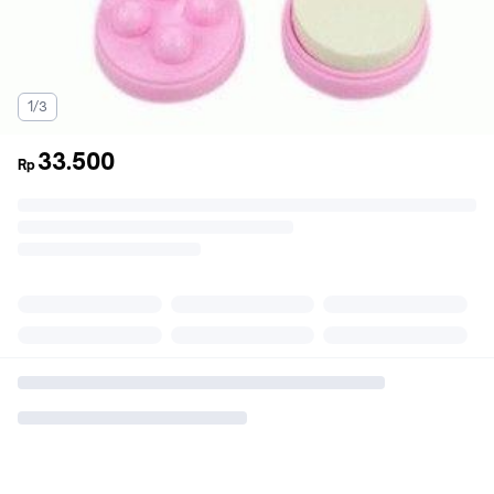
1/3
33.500
Rp