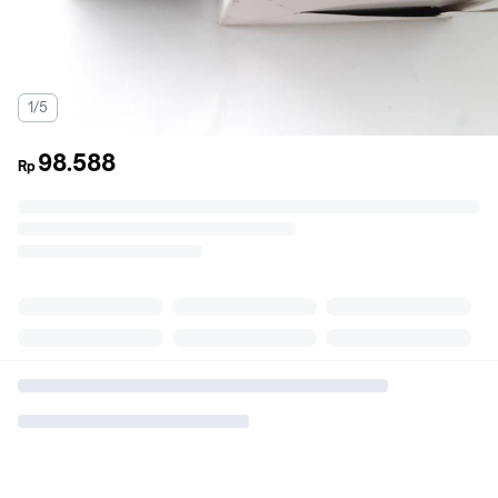
1/5
98.588
Rp