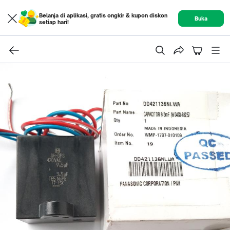
Belanja di aplikasi, gratis ongkir & kupon diskon
Buka
setiap hari!