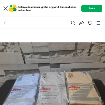
Belanja di aplikasi, gratis ongkir & kupon diskon
Buka
setiap hari!