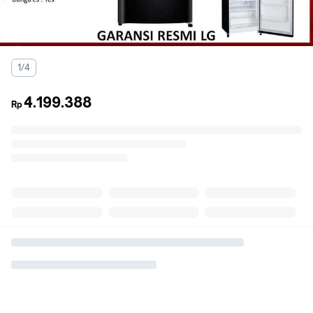
1/4
4.199.388
Rp