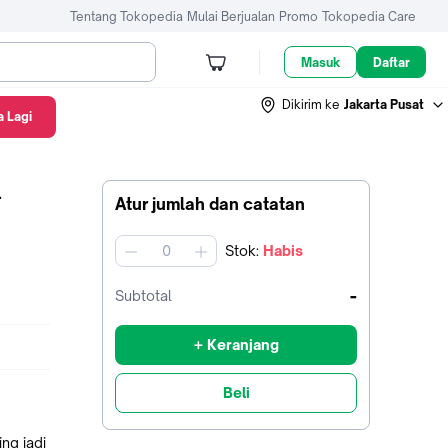
Tentang Tokopedia
Mulai Berjualan
Promo
Tokopedia Care
Masuk
Daftar
Dikirim ke
Jakarta Pusat
 Lagi
l
Atur jumlah dan catatan
Stok
:
Habis
jumlah
-
Subtotal
+ Keranjang
Beli
ng jadi