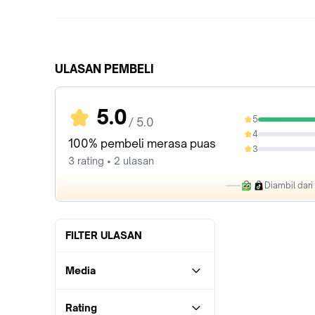
ULASAN PEMBELI
5.0
5
/ 5.0
100%
4
0%
100% pembeli merasa puas
3
0%
3 rating • 2 ulasan
Diambil dar
FILTER ULASAN
Media
Rating