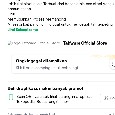
lebih fleksibel di air. Terbuat dari bahan stainless steel yang
namun ringan.
Fitur
Memudahkan Proses Memancing
Aksesorikail pancing ini dibuat untuk mencegah tali terpelintir
berpotensi putus saat mengambil umpan atau menahan perl
Lihat Selengkapnya
dari ikan.Sering kali digunakan sebagai cara mudah untuk me
umpan, tanpa repot mengikat kembali simpul.
Taffware Official Store
Bahan Berkualitas
Terbuat dari material stainless steel kokohsehingga tangguh
kuat ketika digunakan untuk memancing. Dijamin awet untuk
penggunaan dalam jangka waktu yang lama.
Ongkir gagal ditampilkan
Dapat Banyak Konektor
Klik ikon di samping untuk coba lagi
Dengan harga yang terjangkau, Anda akan mendapatkan 10 
aksesori yang memudahkan Anda membuat kail pancing di jor
Nikmati proses memancing yang lebih mudah dengan mengg
kail pancing yang satu ini.
Beli di aplikasi, makin banyak promo!
Kelengkapan Produk :
- 10 x TaffSPORT Konektor Kail Pancing Snap Swivel Fishing 
Scan QR-nya untuk lihat barang ini di aplikasi
Sc
26mm - S20
Tokopedia. Bebas ongkir, lho~
Spesifikasi
Material: Stainless Steel
Ada masalah dengan produk ini?