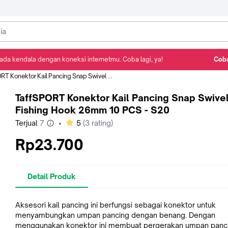
ada kendala dengan koneksi internetmu. Coba lagi, ya!
Coba
Detail Produk
Ulasan
Rekomendasi
nektor Kail Pancing Snap Swivel Fishing Hook 26mm 10 PCS - S20
TaffSPORT Konektor Kail Pancing Snap Swive
Fishing Hook 26mm 10 PCS - S20
bintang
Terjual
7
•
5
(
3
rating)
Rp23.700
Detail Produk
Aksesori kail pancing ini berfungsi sebagai konektor untuk
menyambungkan umpan pancing dengan benang. Dengan
menggunakan konektor ini membuat pergerakan umpan panci