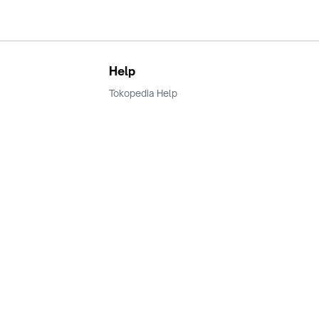
Help
Tokopedia Help
Terms and Condition
Privacy
Keamanan & Privasi