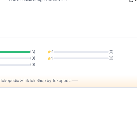
Dimensi: 26 mm
Lain-lain: Ketahanan: 17 kg
(
3
)
2
(
0
)
0%
(
0
)
1
(
0
)
0%
(
0
)
i Tokopedia & TikTok Shop by Tokopedia