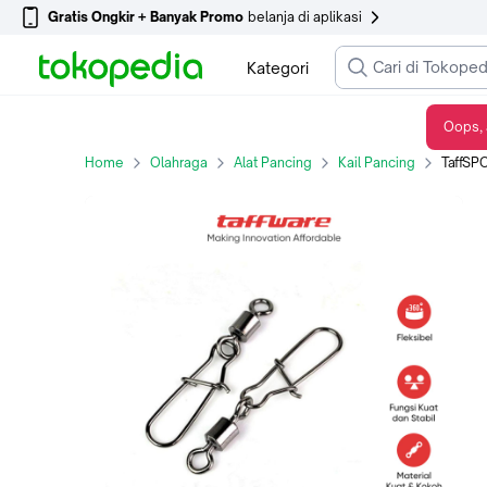
Gratis Ongkir + Banyak Promo
belanja di aplikasi
Kategori
Oops, 
TaffSPORT Konektor Kail Pancing Snap Swivel Fishing Hook 26mm 10 PCS - S20
Home
Olahraga
Alat Pancing
Kail Pancing
TaffSPORT Ko