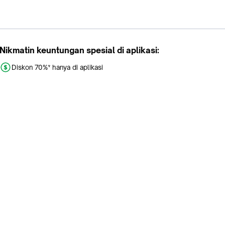
Nikmatin keuntungan spesial di aplikasi:
Diskon 70%* hanya di aplikasi
Promo khusus aplikasi
Gratis Ongkir tiap hari
Buka aplikasi dengan scan QR atau klik tombol:
Pelajari Selengkapnya