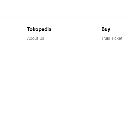
Tokopedia
Buy
About Us
Train Ticket
Career
Flight Ticket
Blog
Ticket Events
Tokopedia Salam
Hotlist
Hotel
Category
Bridestory
Sell
Parentstory
Seller Center
Tokopedia Dictionary
Mitra Toppers
Mall
Register Mall
Tokopedia Apps
Billing & Top up