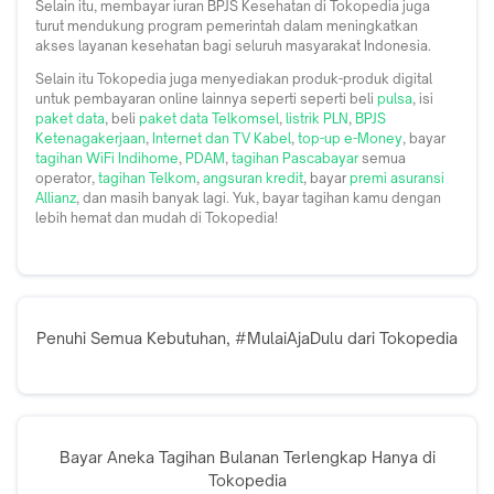
Selain itu, membayar iuran BPJS Kesehatan di Tokopedia juga
turut mendukung program pemerintah dalam meningkatkan
akses layanan kesehatan bagi seluruh masyarakat Indonesia.
Selain itu Tokopedia juga menyediakan produk-produk digital
untuk pembayaran online lainnya seperti seperti beli
pulsa
, isi
paket data
, beli
paket data Telkomsel
,
listrik PLN
,
BPJS
Ketenagakerjaan
,
Internet dan TV Kabel
,
top-up e-Money
, bayar
tagihan WiFi Indihome
,
PDAM
,
tagihan Pascabayar
semua
operator,
tagihan Telkom
,
angsuran kredit
, bayar
premi asuransi
Allianz
, dan masih banyak lagi. Yuk, bayar tagihan kamu dengan
lebih hemat dan mudah di Tokopedia!
Penuhi Semua Kebutuhan, #MulaiAjaDulu dari Tokopedia
Bayar Aneka Tagihan Bulanan Terlengkap Hanya di
Tokopedia