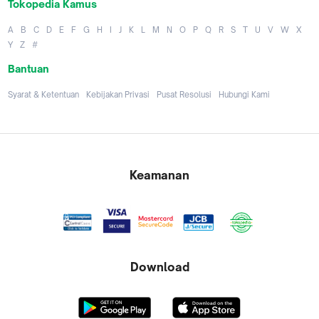
Tokopedia Kamus
A
B
C
D
E
F
G
H
I
J
K
L
M
N
O
P
Q
R
S
T
U
V
W
X
Y
Z
#
Bantuan
Syarat & Ketentuan
Kebijakan Privasi
Pusat Resolusi
Hubungi Kami
Keamanan
Download