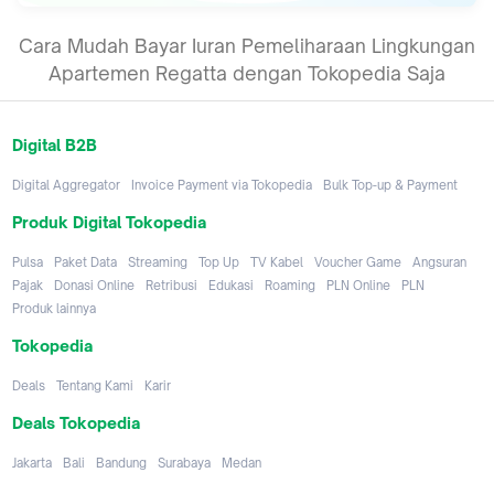
Cara Mudah Bayar Iuran Pemeliharaan Lingkungan
Apartemen Regatta dengan Tokopedia Saja
Digital B2B
Digital Aggregator
Invoice Payment via Tokopedia
Bulk Top-up & Payment
Produk Digital Tokopedia
Pulsa
Paket Data
Streaming
Top Up
TV Kabel
Voucher Game
Angsuran
Pajak
Donasi Online
Retribusi
Edukasi
Roaming
PLN Online
PLN
Produk lainnya
Tokopedia
Deals
Tentang Kami
Karir
Deals Tokopedia
Jakarta
Bali
Bandung
Surabaya
Medan