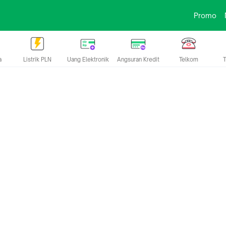
Promo
a
Listrik PLN
Uang Elektronik
Angsuran Kredit
Telkom
T