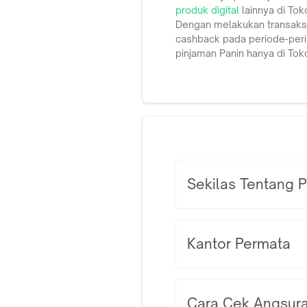
produk digital
lainnya di Tok
Dengan melakukan transaks
cashback pada periode-perio
pinjaman Panin hanya di Tok
Sekilas Tentang 
PT Bank Danamon Indonesi
aset konsolidasi sebesar 
Kantor Permata
(Adira Finance). Dalam h
dimiliki oleh publik. Dan
anak perusahaannya serta
34 provinsi. Selain jarin
Cara Cek Angsur