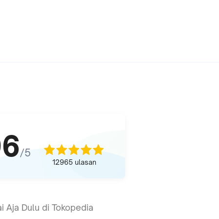
96
/5
12965
ulasan
i Aja Dulu di Tokopedia