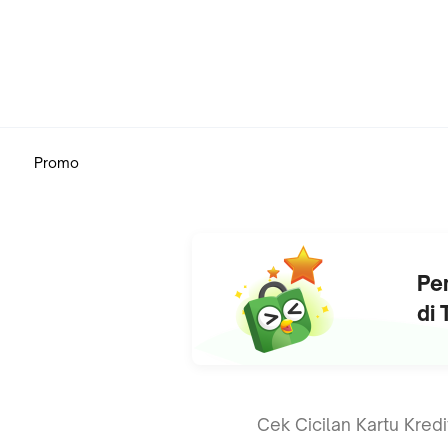
Promo
Pe
di
Cek Cicilan Kartu Kred