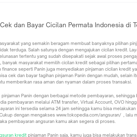
ek dan Bayar Cicilan Permata Indonesia di 
asyarakat yang semakin beragam membuat banyaknya pilihan pin
ak terduga. Salah satunya dengan mengajukan cicilan kredit. Laya
lunasan tertentu yang sudah disepakati sejak awal proses peng
banyak masyarakat memilih cicilan kredit sebagai pilihan pertam
inance seperti Panin juga menyediakan pinjaman cicilan kredit y
 bisa cek dan bayar tagihan pinjaman Panin dengan mudah, selain
ntu memberikan rasa aman dan nyaman dalam proses transaksi.
n pinjaman Panin dengan berbagai metode pembayaran, sehingga
edia pembayaran melalui ATM transfer, Virtual Account, OVO hing
ayaran ini tersedia selama 24 jam sehingga kamu bisa melakukan
! Cukup dengan mengakses www.tokopedia.com/angsuran/ , lalu 
maka pembayaran angsuran kamu akan segera di proses.
gsuran kredit
pinjaman Panin saja, kamu juga bisa melakukan tran