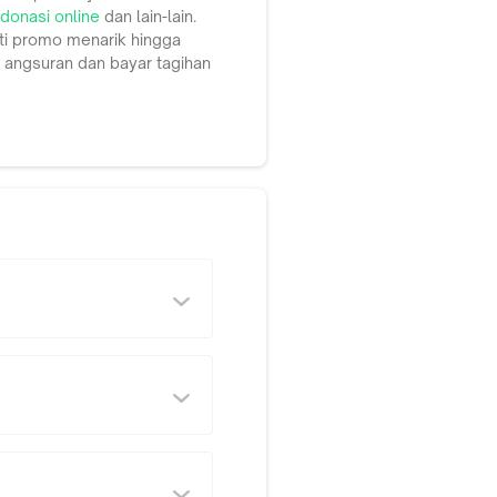
donasi online
dan lain-lain.
i promo menarik hingga
k angsuran dan bayar tagihan
er 2020 mengelola total
ka Multi Finance Tbk.
ank, Ltd. dan 7,53%
Syariah dan kantor cabang
an ALTO yang tersebar di
ine Banking, mobile