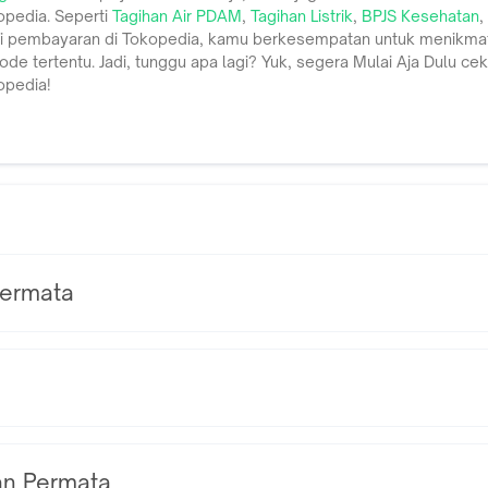
opedia. Seperti
Tagihan Air PDAM
,
Tagihan Listrik
,
BPJS Kesehatan
,
i pembayaran di Tokopedia, kamu berkesempatan untuk menikmat
de tertentu. Jadi, tunggu apa lagi? Yuk, segera Mulai Aja Dulu ce
opedia!
Permata
a Tbk (IDX Code: BDMN) yang berdiri sejak 1956, per 31 Desemb
Rp 200 triliun bersama anak perusahaannya, yaitu PT Adira Dinami
al kepemilikan saham, 92,47% saham Danamon dimiliki oleh MUFG B
amon didukung oleh 846 jaringan kantor cabang konvensional, unit 
Kantor Pusat
 lebih dari 60.000 jaringan ATM Danamon, ATM Bersama, PRIMA d
gan fisik, layanan Danamon juga dapat diakses melalui Danamon Onl
an Permata