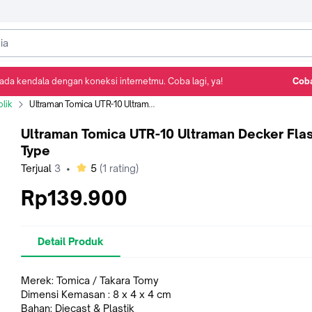
ada kendala dengan koneksi internetmu. Coba lagi, ya!
Coba
Detail Produk
Ulasan
Rekomendasi
lik
Ultraman Tomica UTR-10 Ultraman Decker Flash Type
Ultraman Tomica UTR-10 Ultraman Decker Fla
Type
bintang
Terjual
3
•
5
(
1
rating)
Rp139.900
Detail Produk
Merek: Tomica / Takara Tomy
Dimensi Kemasan : 8 x 4 x 4 cm
Bahan: Diecast & Plastik