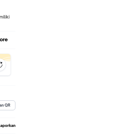
iliki
tore
an QR
Laporkan