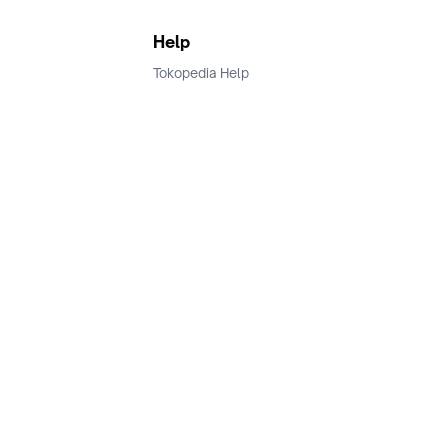
Help
Tokopedia Help
Terms and Condition
Privacy
Keamanan & Privasi
Ikuti Kami