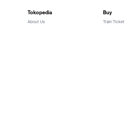
Tokopedia
Buy
About Us
Train Ticket
Career
Flight Ticket
Blog
Ticket Events
Tokopedia Salam
Hotlist
Hotel
Category
Bridestory
Sell
Parentstory
Seller Center
Tokopedia Dictionary
Mitra Toppers
Mall
Register Mall
Tokopedia Apps
Billing & Top up
Deals Tokopedia
Finance