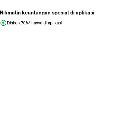
Nikmatin keuntungan spesial di aplikasi:
Diskon 70%* hanya di aplikasi
Promo khusus aplikasi
Gratis Ongkir tiap hari
Buka aplikasi dengan scan QR atau klik tombol:
Pelajari Selengkapnya