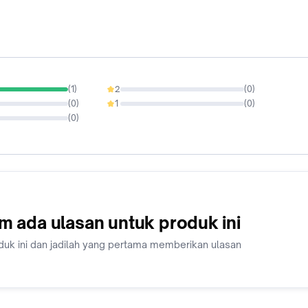
(
1
)
2
(
0
)
0%
(
0
)
1
(
0
)
0%
(
0
)
m ada ulasan untuk produk ini
duk ini dan jadilah yang pertama memberikan ulasan