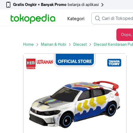
Gratis Ongkir + Banyak Promo
belanja di aplikasi
Kategori
Oops, 
Ultraman Tomica UTR-10 Ultraman Decker Flash Type
Home
Mainan & Hobi
Diecast
Diecast Kendaraan Pub