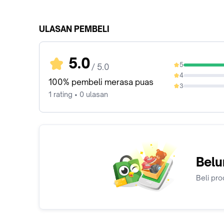
ULASAN PEMBELI
5.0
5
/ 5.0
100%
4
0%
100% pembeli merasa puas
3
0%
1 rating • 0 ulasan
Belu
Beli pro