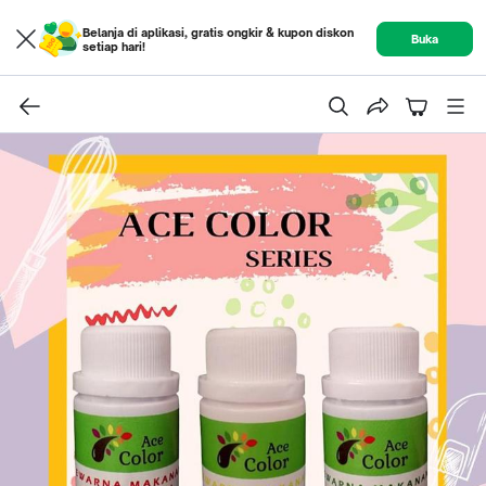
Belanja di aplikasi, gratis ongkir & kupon diskon
Buka
setiap hari!