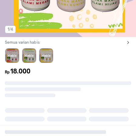
1/4
Semua varian habis
Lihat semua variant:
Merah
Hijau
Kuning
Habis
Habis
Habis
18.000
Rp