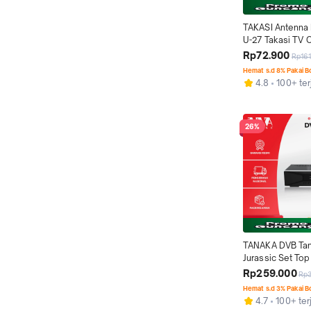
TAKASI Antenna D
U-27 Takasi TV O
Tinggi Tahan Air 
Rp72.900
Rp16
Resmi 1 Tahun
Hemat s.d 8% Pakai 
4.8
100+ ter
26%
TANAKA DVB Tan
Jurassic Set Top
T2 STB Siaran TV 
Rp259.000
Rp
Garansi Resmi 1
Hemat s.d 3% Pakai 
4.7
100+ ter