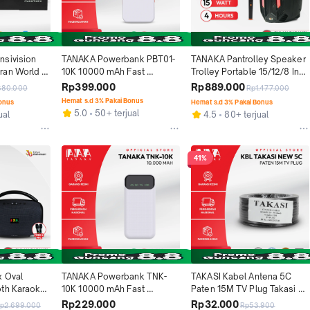
sivision 
TANAKA Powerbank PBT01-
TANAKA Pantrolley Speaker 
an World 
10K 10000 mAh Fast 
Trolley Portable 15/12/8 Inch 
t Top Box 
Charging iPhone Andorid 
Bluetooth Indoor Karaoke 
Rp399.000
Rp889.000
380.000
Rp1.477.000
ran TV 
Colok 3 HP Sekaligus 
Mic Wireless
Hemat s.d 3% Pakai Bonus
Bonus
Hemat s.d 3% Pakai Bonus
Garansi Resmi 1 Tahun
5.0
50+ terjual
ual
4.5
80+ terjual
41%
 Oval 
TANAKA Powerbank TNK-
TAKASI Kabel Antena 5C 
th Karaoke 
10K 10000 mAh Fast 
Paten 15M TV Plug Takasi 
ransi Resmi 
Charging iPhone Andorid 
New Kabel Coaxial 15 Meter 
Rp229.000
Rp32.000
p2.699.000
Rp53.900