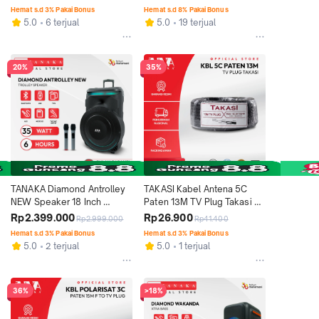
Outdoor Karaoke Wireless 
Garansi Resmi 1 Tahun
Hemat s.d 3% Pakai Bonus
Hemat s.d 8% Pakai Bonus
Mic Garansi Resmi 1 Tahun
5.0
6 terjual
5.0
19 terjual
20%
35%
TANAKA Diamond Antrolley 
TAKASI Kabel Antena 5C 
NEW Speaker 18 Inch 
Paten 13M TV Plug Takasi 
Portable Bluetooth Indoor 
Kabel Coaxial 13 Meter 
Rp2.399.000
Rp26.900
Rp2.999.000
Rp41.400
Outdoor Karaoke Mic 
Kualitas Premium Anti Noise 
Hemat s.d 3% Pakai Bonus
Hemat s.d 3% Pakai Bonus
Wireless Garansi Resmi 1 
Tahan Lama
5.0
2 terjual
5.0
1 terjual
Tahun
36%
>18%