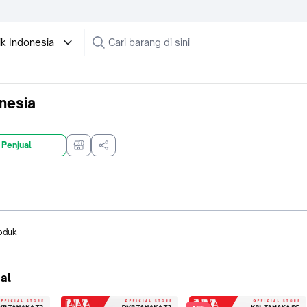
ik Indonesia
onesia
 Penjual
oduk
al