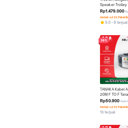
Speaker Trolley 
Inch Portable Bl
Rp1.479.000
R
Outdoor Karaoke
Hemat s.d 3% Pakai 
Wireless
5.0
9 terjual
39%
TANAKA Kabel A
20M F TO F Tana
Coaxial 20 Meter
Rp50.900
Rp84
Premium Anti No
Hemat s.d 3% Pakai 
Lama
13 terjual