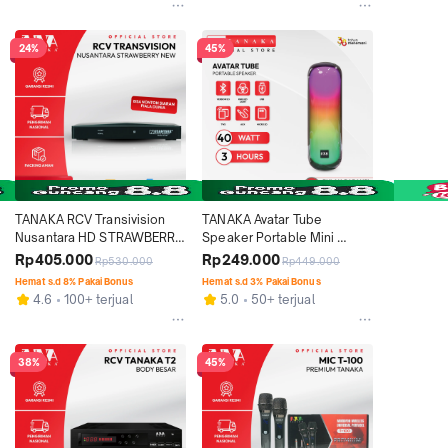
24%
45%
TANAKA RCV Transivision 
TANAKA Avatar Tube 
Nusantara HD STRAWBERRY 
Speaker Portable Mini 
Siaran World Cup Receiver 
Bluetooth Travel-friendly 
Rp405.000
Rp249.000
Rp530.000
Rp449.000
Set Top Box Type T2 STB 
Wireless Garansi Resmi 1 
Hemat s.d 8% Pakai Bonus
Hemat s.d 3% Pakai Bonus
Siaran TV Digital
Tahun
4.6
100+ terjual
5.0
50+ terjual
38%
45%