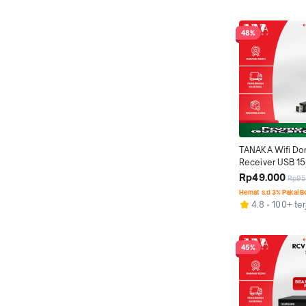
48%
TANAKA Wifi Don
Receiver USB 1
Wireless Adapte
Rp49.000
Rp95
PC Set Top Box 
Hemat s.d 3% Pakai 
4.8
100+ ter
45%