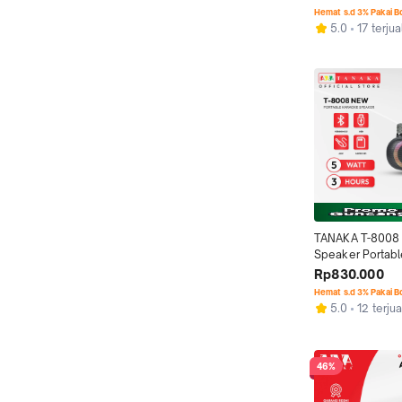
1 Tahun Suara Ba
Hemat s.d 3% Pakai 
Desain Oval Styl
5.0
17 terjua
TANAKA T-8008
Speaker Portabl
Karaoke Wireles
Rp830.000
Garansi Resmi 1
Hemat s.d 3% Pakai 
5.0
12 terjua
46%