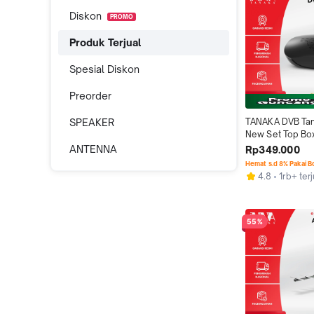
Diskon
PROMO
Produk Terjual
Spesial Diskon
Preorder
SPEAKER
TANAKA DVB Tan
New Set Top Box
STB Siaran TV Dig
ANTENNA
Rp349.000
Garansi Resmi 1
Hemat s.d 8% Pakai 
4.8
1rb+ terj
55%