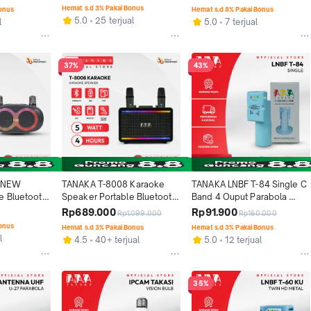
ss Kuat 
Colok 4 HP Sekaligus 
Kualitas Premium Anti Noise 
Hemat s.d 3% Pakai Bonus
Bonus
Hemat s.d 8% Pakai Bonus
ish
Garansi Resmi 1 Tahun
Tahan Lama
5.0
25 terjual
l
5.0
7 terjual
37%
43%
 NEW 
TANAKA T-8008 Karaoke 
TANAKA LNBF T-84 Single C 
e Bluetooth 
Speaker Portable Bluetooth 
Band 4 Ouput Parabola 
s Mic 
Karaoke Wireless Mic 
Sinyal Kuat Tahan Hujan 
Rp689.000
Rp91.900
Rp1.099.000
Rp160.000
 Tahun
Garansi Resmi 1 Tahun
Original Garansi Resmi 1 
Bonus
Hemat s.d 3% Pakai Bonus
Hemat s.d 3% Pakai Bonus
Tahun
l
4.5
40+ terjual
5.0
12 terjual
35%