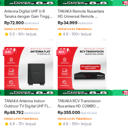
Antenna Digital UHF U-8 
TANAKA Remote Nusantara 
Tanaka dengan Gain Tinggi 
HD Universal Remote 
dan Tahan Air
Khusus Set Top Box 
Rp72.900
Rp34.999
Rp151.800
Rp89.000
Receiver TV Digital T2
Hemat s.d 8% Pakai Bonus
Hemat s.d 8% Pakai Bonus
5.0
90+ terjual
4.9
100+ terjual
54%
45%
TANAKA Antenna Indoor 
TANAKA RCV Transivision 
Outdoor TV Digital UHF FLAT 
Nusantara HD COMBO 
Bonus Kabel Gain Tinggi Full 
Siaran World Cup Receiver 
Rp88.792
Rp355.000
Rp195.000
Rp649.000
HD Garansi Resmi 1 Tahun
Set Top Box Type T2 STB 
Hemat s.d 8% Pakai Bonus
Hemat s.d 8% Pakai Bonus
Siaran TV Digital
4.9
70+ terjual
4.8
100+ terjual