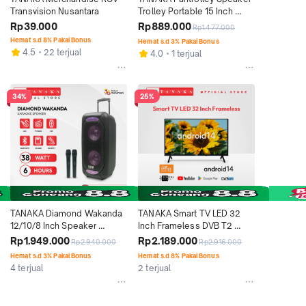
Transvision Nusantara
Trolley Portable 15 Inch 
Bluetooth Indoor Karaoke 
Rp39.000
Rp889.000
Rp1.477.000
Mic Wireless
Hemat s.d 8% Pakai Bonus
Hemat s.d 3% Pakai Bonus
4.5
22 terjual
4.0
1 terjual
34%
25%
TANAKA Diamond Wakanda 
TANAKA Smart TV LED 32 
12/10/8 Inch Speaker 
Inch Frameless DVB T2 
Portable Bluetooth Indoor 
Android 14 HD Televisi 
Rp1.949.000
Rp2.189.000
Rp2.940.000
Rp2.916.000
Senam Karaoke Wireless 
Berkualitas Suara Jernih 
Hemat s.d 3% Pakai Bonus
Hemat s.d 8% Pakai Bonus
Mic
Garansi Resmi 1 Tahun
4 terjual
2 terjual