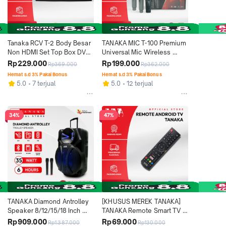
Tanaka RCV T-2 Body Besar 
TANAKA MIC T-100 Premium 
Non HDMI Set Top Box DVB-
Universal Mic Wireless 
T2 Full HD 1080P Garansi 
Karaoke Meeting 
Rp229.000
Rp199.000
Rp369.000
Rp362.000
Resmi 1 Tahun Cocok untuk 
Professional Basic Receiver 
Hemat s.d 3% Pakai Bonus
Hemat s.d 3% Pakai Bonus
TV Analog dan Digital
Double Microphone 
5.0
7 terjual
5.0
12 terjual
Rechargeable Sinyal Stabil
34%
47%
TANAKA Diamond Antrolley 
[KHUSUS MEREK TANAKA] 
Speaker 8/12/15/18 Inch 
TANAKA Remote Smart TV 
Portable Bluetooth Indoor 
LED DVB T2 Android Televisi 
Rp909.000
Rp69.000
Rp1.387.000
Rp130.000