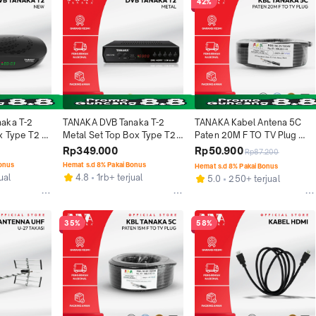
42%
aka T-2 
TANAKA DVB Tanaka T-2 
TANAKA Kabel Antena 5C 
 Type T2 
Metal Set Top Box Type T2 
Paten 20M F TO TV Plug 
ital 
STB Siaran TV Digital 
Tanaka Kabel Coaxial 20 
Rp349.000
Rp50.900
Rp87.200
 Tahun
Garansi Resmi 1 Tahun
Meter Kualitas Premium Anti 
Bonus
Hemat s.d 8% Pakai Bonus
Hemat s.d 8% Pakai Bonus
Noise Tahan Lama
ual
4.8
1rb+ terjual
5.0
250+ terjual
35%
58%