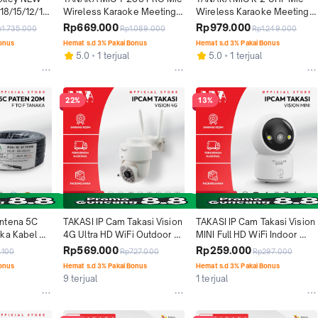
18/15/12/10 
Wireless Karaoke Meeting 
Wireless Karaoke Meeting 
uetooth 
Professional Rackmount 
Professional Rackmount 
Rp669.000
Rp979.000
p1.735.000
Rp1.089.000
Rp1.249.000
 Mic 
Receiver Unit Double 
Receiver Unit Double 
Bonus
Hemat s.d 3% Pakai Bonus
Hemat s.d 3% Pakai Bonus
Microphone Sinyal Stabil
Microphone Sinyal Stabil
5.0
1 terjual
5.0
1 terjual
22%
13%
ntena 5C 
TAKASI IP Cam Takasi Vision 
TAKASI IP Cam Takasi Vision 
ka Kabel 
4G Ultra HD WiFi Outdoor 
MINI Full HD WiFi Indoor 
 Kualitas 
CCTV PTZ Camera 
CCTV Remote Viewing 
Rp569.000
Rp259.000
.100
Rp727.000
Rp297.000
ise Tahan 
Komunikasi Dua Arah 
Komunikasi Dua Arah 
Bonus
Hemat s.d 3% Pakai Bonus
Hemat s.d 3% Pakai Bonus
Garansi Resmi 1 Tahun
Garansi Resmi 1 Tahun
9 terjual
1 terjual