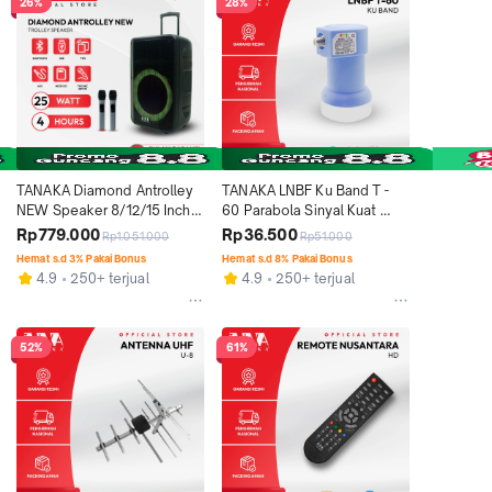
26%
28%
TANAKA Diamond Antrolley 
TANAKA LNBF Ku Band T - 
NEW Speaker 8/12/15 Inch 
60 Parabola Sinyal Kuat 
Portable Bluetooth Indoor 
Tahan Hujan Original Garansi 
Rp779.000
Rp36.500
Rp1.051.000
Rp51.000
Outdoor Karaoke Mic 
Resmi 1 Tahun
Hemat s.d 3% Pakai Bonus
Hemat s.d 8% Pakai Bonus
Wireless Garansi Resmi 1 
4.9
250+ terjual
4.9
250+ terjual
Tahun
52%
61%