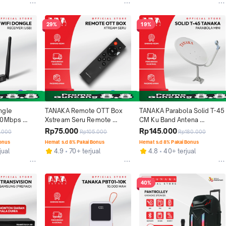
29%
19%
gle 
TANAKA Remote OTT Box 
TANAKA Parabola Solid T-45 
50Mbps 
Xstream Seru Remote 
CM Ku Band Antena 
r Komputer 
Android TV Box Multi Mode 
Parabola Mini Outdoor 
Rp75.000
Rp145.000
.000
Rp105.000
Rp180.000
Laptop
Smart Navigation
Sinyal Stabil Tahan Hujan 
Bonus
Hemat s.d 8% Pakai Bonus
Hemat s.d 8% Pakai Bonus
Bahan Metal
jual
4.9
70+ terjual
4.8
40+ terjual
40%