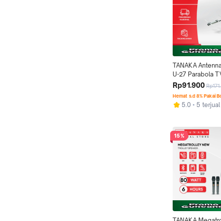
TANAKA Antenna 
U-27 Parabola T
Gain Tinggi Tahan
Rp91.900
Rp171
Garansi Resmi 1
Hemat s.d 8% Pakai 
5.0
5 terjual
15%
TANAKA Megatro