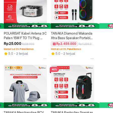
POLARISAT Kabel Antena 3C 
TANAKA Diamond Wakanda 
Paten 15M F TO TV Plug 
Xtra Bass Speaker Portable 
Polarisat Kabel Coaxial 15 
Bluetooth Indoor Karaoke 
Rp25.000
Rp3.459.000
Rp39.000
Rp4.236.000
Meter Kualitas Premium Anti 
Wireless Mic Garansi Resmi 
Hemat s.d 3% Pakai Bonus
Hemat s.d 3% Pakai Bonus
Noise Tahan Lama
1 Tahun
5.0
2 terjual
5.0
2 terjual
40%
TANAKA Merchandise RCV 
TANAKA Pantrolley Speaker 