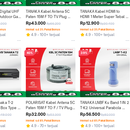
igital UHF 
TANAKA Kabel Antena 5C 
TANAKA Kabel HDMI to 
utdoor Gain 
Paten 15M F TO TV Plug 
HDMI 1 Meter Super Tebal 
Garansi 
Tanaka Kabel Coaxial 15 
Tahan Lama Kabel Murah
Rp43.000
Rp12.900
1.000
Rp66.200
Rp30.400
Meter Kualitas Premium Anti 
Bonus
Hemat s.d 3% Pakai Bonus
Hemat s.d 3% Pakai Bonus
Noise Tahan Lama
jual
4.9
100+ terjual
4.9
100+ terjual
40%
39%
aka T-2 
POLARISAT Kabel Antena 5C 
TANAKA LNBF Ku Band 1 IN 2 
 Box Type 
Paten 15M F TO F / TV Plug 
T-K2 Universal Parabola 
Digital 
Polarisat Kabel Coaxial 15 
Sinyal Kuat Tahan Hujan 
Rp32.000
Rp56.500
349.000
Rp53.300
Rp92.000
 Tahun
Meter Kualitas Premium Anti 
Original Garansi Resmi 1 
Bonus
Hemat s.d 8% Pakai Bonus
Hemat s.d 8% Pakai Bonus
Noise Tahan Lama
Tahun
jual
4.9
70+ terjual
4.9
100+ terjual